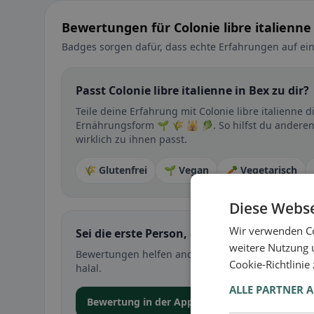
Bewertungen für Colonie libre italienne
Badges sorgen dafür, dass echte Erfahrungen auf ein
Passt Colonie libre italienne in Bex zu dir?
Teile deine Erfahrung mit Colonie libre italienne 
Ernährungsform 🌱 🌾 🕌 🥬. So hilfst du anderen
wirklich zu ihnen passt.
🌾 Glutenfrei
🌱 Vegan
🥕 Vegetarisch
Diese Webse
Wir verwenden Co
Sei die erste Person, die ihre Erfahrung teil
weitere Nutzung 
Bewertungen helfen anderen bei der Entscheidung 
Cookie-Richtlinie
halal.
ALLE PARTNER 
Bewertung in der App abgeben