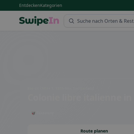
Entdecken
Kategorien
Swipein Homepage
Rte de l'Allex 1, 1880 Bex, Switzerland
Colonie libre italienne
in
🥡 Takeaway
Route planen