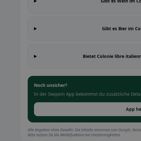
Gibt es Wein im Co
Gibt es Bier im Co
Bietet Colonie libre ital
Noch unsicher?
In der Swipein App bekommst du zusätzliche Detai
App he
Alle Angaben ohne Gewähr. Die Inhalte stammen von Google, Nutze
Bitte nutzen Sie die Meldefunktion bei Unstimmigkeiten.