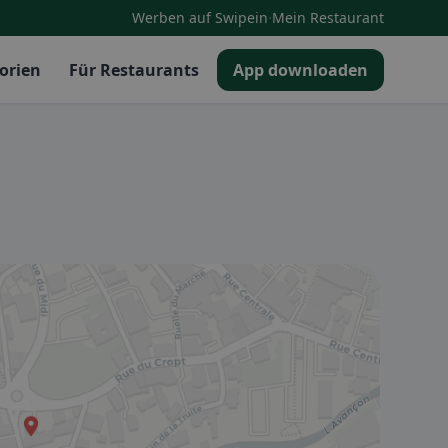
·
Werben auf Swipein
Mein Restaurant
orien
Für Restaurants
App downloaden