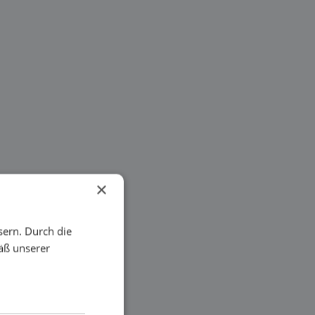
×
sern. Durch die
äß unserer