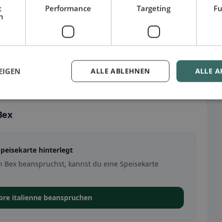
t
Performance
Targeting
Fu
h
EIGEN
ALLE ABLEHNEN
ALLE A
Bex
Speisekarte hinterlegt
in Bex beanspruchst, kannst du eine Speisekarte
ibre italienne beanspruchen