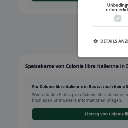
Unbeding
erforderlic
DETAILS ANZ
Speisekarte von Colonie libre italienne in 
Für Colonie libre italienne in Bex ist noch keine 
Wenn du den Eintrag von Colonie libre italienne 
hochladen und weitere Informationen pflegen.
Eintrag von Colonie l