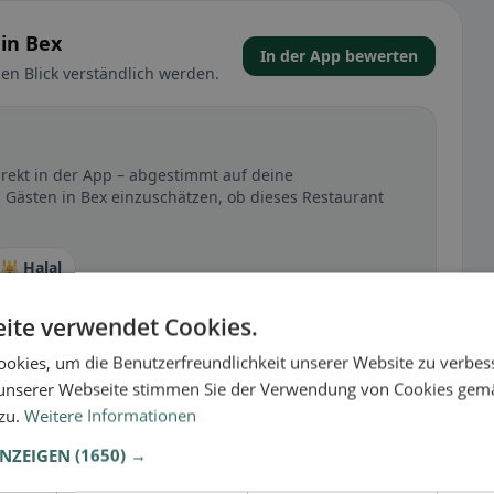
 in Bex
In der App bewerten
en Blick verständlich werden.
direkt in der App – abgestimmt auf deine
 Gästen in Bex einzuschätzen, ob dieses Restaurant
🕌 Halal
ite verwendet Cookies.
okies, um die Benutzerfreundlichkeit unserer Website zu verbes
t
unserer Webseite stimmen Sie der Verwendung von Cookies gem
– besonders bei glutenfrei, vegan, vegetarisch oder
 zu.
Weitere Informationen
ANZEIGEN
(1650) →