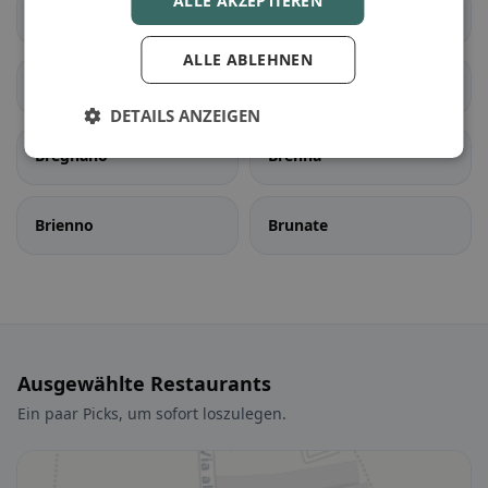
ALLE AKZEPTIEREN
Binago
Bizzarone
ALLE ABLEHNEN
Blessagno
Blevio
DETAILS ANZEIGEN
Bregnano
Brenna
Brienno
Brunate
Ausgewählte Restaurants
Ein paar Picks, um sofort loszulegen.