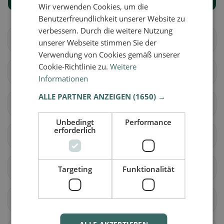
Alle Orte anzeigen
Wir verwenden Cookies, um die
Benutzerfreundlichkeit unserer Website zu
verbessern. Durch die weitere Nutzung
Albavilla
Albese con Cassano
unserer Webseite stimmen Sie der
Verwendung von Cookies gemäß unserer
Cookie-Richtlinie zu.
Weitere
Albiolo
Alserio
Informationen
ALLE PARTNER ANZEIGEN
(1650) →
Alzate Brianza
Appiano Gentile
Unbedingt
Performance
erforderlich
Argegno
Arosio
Asso
Barni
Targeting
Funktionalität
Bene Lario
Beregazzo con Figliaro