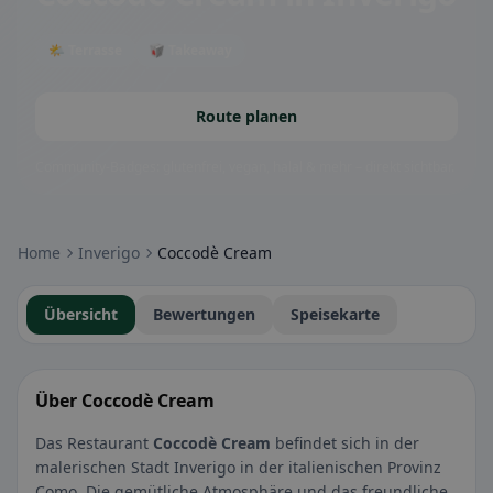
🌤 Terrasse
🥡 Takeaway
Route planen
Community-Badges: glutenfrei, vegan, halal & mehr – direkt sichtbar.
Home
Inverigo
Coccodè Cream
Übersicht
Bewertungen
Speisekarte
Über Coccodè Cream
Das Restaurant
Coccodè Cream
befindet sich in der
malerischen Stadt Inverigo in der italienischen Provinz
Como. Die gemütliche Atmosphäre und das freundliche