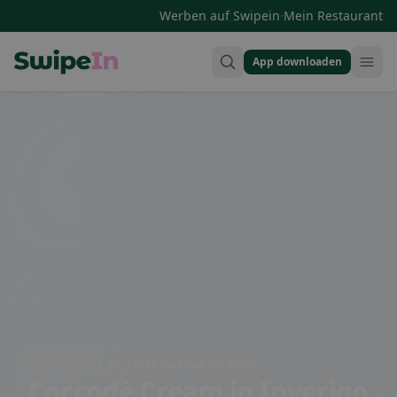
·
Werben auf Swipein
Mein Restaurant
App downloaden
Swipein Homepage
Via al Gigante, 19, 22044 Inverigo CO, Italy
Coccodè Cream
in Inverigo