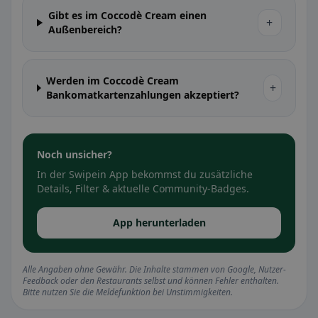
Gibt es im Coccodè Cream einen
+
Außenbereich?
Werden im Coccodè Cream
+
Bankomatkartenzahlungen akzeptiert?
Noch unsicher?
In der Swipein App bekommst du zusätzliche
Details, Filter & aktuelle Community-Badges.
App herunterladen
Alle Angaben ohne Gewähr. Die Inhalte stammen von Google, Nutzer-
Feedback oder den Restaurants selbst und können Fehler enthalten.
Bitte nutzen Sie die Meldefunktion bei Unstimmigkeiten.