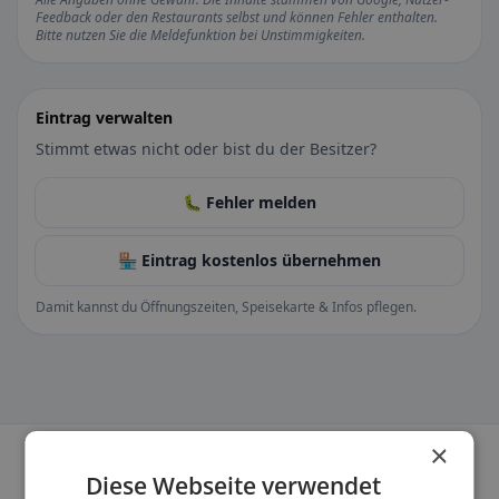
Feedback oder den Restaurants selbst und können Fehler enthalten.
Bitte nutzen Sie die Meldefunktion bei Unstimmigkeiten.
Eintrag verwalten
Stimmt etwas nicht oder bist du der Besitzer?
🐛 Fehler melden
🏪 Eintrag kostenlos übernehmen
Damit kannst du Öffnungszeiten, Speisekarte & Infos pflegen.
×
Diese Webseite verwendet