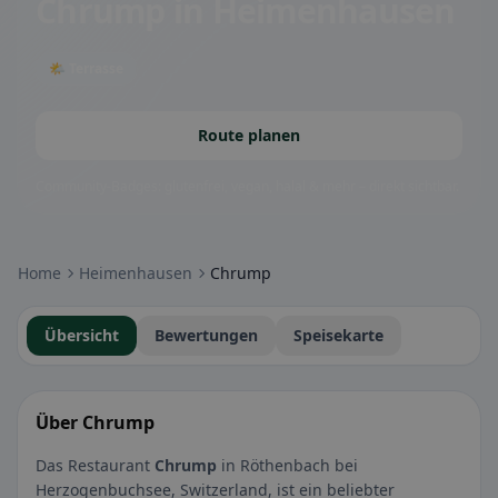
Chrump
in Heimenhausen
🌤 Terrasse
Route planen
Community-Badges: glutenfrei, vegan, halal & mehr – direkt sichtbar.
Home
Heimenhausen
Chrump
Übersicht
Bewertungen
Speisekarte
Über Chrump
Das Restaurant
Chrump
in Röthenbach bei
Herzogenbuchsee, Switzerland, ist ein beliebter