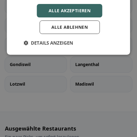
Seedorf (BE)
Aarwangen
ALLE AKZEPTIEREN
Auswil
Bannwil
ALLE ABLEHNEN
DETAILS ANZEIGEN
Bleienbach
Busswil bei Melchnau
Gondiswil
Langenthal
Lotzwil
Madiswil
Ausgewählte Restaurants
Ein paar Picks, um sofort loszulegen.