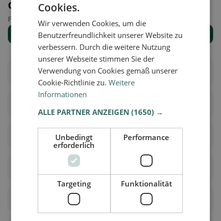
Orte in der Nähe
Cookies.
Finde den passenden Ort für deine Restaurantsuche.
Wir verwenden Cookies, um die
Alle Orte anzeigen
Benutzerfreundlichkeit unserer Website zu
verbessern. Durch die weitere Nutzung
unserer Webseite stimmen Sie der
Verwendung von Cookies gemäß unserer
Aarberg
Bargen (BE)
Cookie-Richtlinie zu.
Weitere
Informationen
Grossaffoltern
Kallnach
ALLE PARTNER ANZEIGEN
(1650) →
Kappelen
Lyss
Unbedingt
Performance
erforderlich
Meikirch
Radelfingen
Targeting
Funktionalität
Rapperswil (BE)
Schüpfen