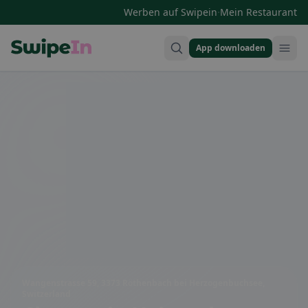
·
Werben auf Swipein
Mein Restaurant
App downloaden
Swipein Homepage
Wangenstrasse 59, 3373 Röthenbach bei Herzogenbuchsee,
Switzerland