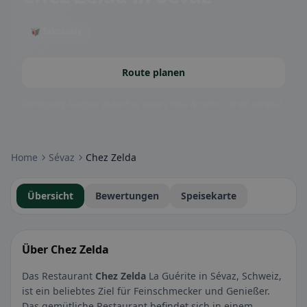
🥡 Takeaway
Route planen
Community-Badges: glutenfrei, vegan, halal & mehr – direkt sichtbar.
Home
Sévaz
Chez Zelda
Übersicht
Bewertungen
Speisekarte
Über Chez Zelda
Das Restaurant
Chez Zelda
La Guérite in Sévaz, Schweiz,
ist ein beliebtes Ziel für Feinschmecker und Genießer.
Das gemütliche Restaurant befindet sich in einem