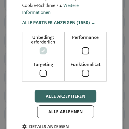
Lully (FR)
Ménières
Cookie-Richtlinie zu.
Weitere
Informationen
Montagny (FR)
Nuvilly
ALLE PARTNER ANZEIGEN
(1650) →
Unbedingt
Performance
Prévondavaux
Saint-Aubin (FR)
erforderlich
Sévaz
Surpierre
Targeting
Funktionalität
Vallon
Les Montets
Delley-Portalban
Belmont-Broye
ALLE AKZEPTIEREN
ALLE ABLEHNEN
Estavayer
Cheyres-Châbles
DETAILS ANZEIGEN