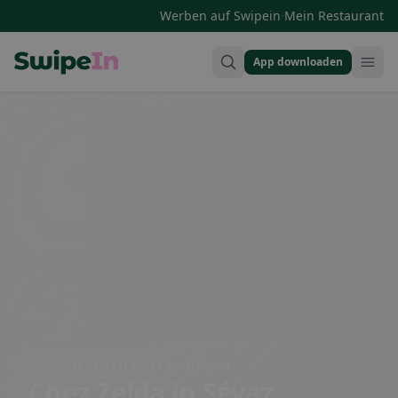
·
Werben auf Swipein
Mein Restaurant
App downloaden
Swipein Homepage
La Guérite 12, 1541 Sévaz, Switzerland
Chez Zelda
in Sévaz