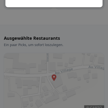
Auboranges
Billens-Hennens
Ausgewählte Restaurants
Ein paar Picks, um sofort loszulegen.