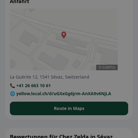
Anfahrt
La Guérite 12, 1541 Sévaz, Switzerland
📞 +41 26 663 10 61
🌐 yellow.local.ch/d/uGXxGg6jrm-AnXA9v6NjLA
Route in Maps
Bewertungen für Chez Zelda in Sévaz