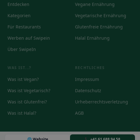
Entdecken
Vegane Ernährung
Kategorien
Vegetarische Ernährung
Für Restaurants
Glutenfreie Ernährung
Werben auf Swipein
Halal Ernährung
Über SwipeIn
WAS IST...?
RECHTLICHES
Was ist Vegan?
Impressum
Was ist Vegetarisch?
Datenschutz
Was ist Glutenfrei?
Urheberrechtsverletzung
Was ist Halal?
AGB
🌐 Website
📞 +41 61 688 94 58