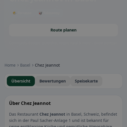
🌤 Terrasse
🥡 Takeaway
Route planen
Community-Badges: glutenfrei, vegan, halal & mehr – direkt sichtbar.
Home
Basel
Chez Jeannot
Übersicht
Bewertungen
Speisekarte
Über Chez Jeannot
Das Restaurant
Chez Jeannot
in Basel, Schweiz, befindet
sich in der Paul Sacher-Anlage 1 und ist bekannt für
seine erstklassige Küche und gemütliche Atmosphäre.