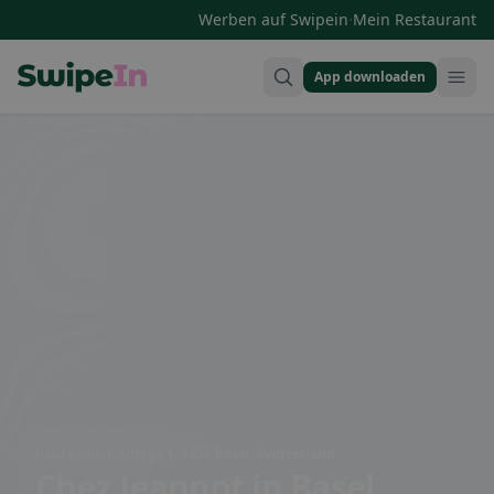
·
Werben auf Swipein
Mein Restaurant
App downloaden
Swipein Homepage
Paul Sacher-Anlage 1, 4058 Basel, Switzerland
Chez Jeannot
in Basel