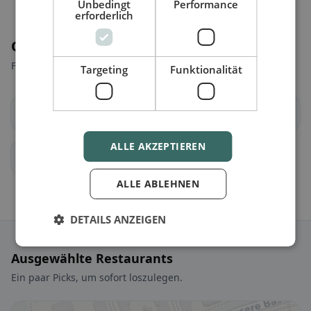
Unbedingt
Performance
erforderlich
Orte in der Nähe
Finde den passenden Ort für deine Restaurantsuche.
Targeting
Funktionalität
Basel
bettingen-bs
ALLE AKZEPTIEREN
riehen-bs
ALLE ABLEHNEN
DETAILS ANZEIGEN
Ausgewählte Restaurants
Ein paar Picks, um sofort loszulegen.