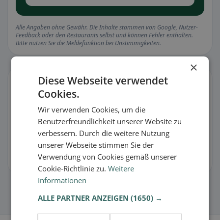
Alle Angaben ohne Gewähr. Die Inhalte stammen von Google, Nutzer-
Feedback oder den Restaurants selbst und können Fehler enthalten.
Bitte nutzen Sie die Meldefunktion bei Unstimmigkeiten.
×
Diese Webseite verwendet
Eintrag verwalten
Cookies.
Stimmt etwas nicht oder bist du der Besitzer?
Wir verwenden Cookies, um die
🐛 Fehler melden
Benutzerfreundlichkeit unserer Website zu
verbessern. Durch die weitere Nutzung
🏪 Eintrag kostenlos übernehmen
unserer Webseite stimmen Sie der
Verwendung von Cookies gemäß unserer
Damit kannst du Öffnungszeiten, Speisekarte & Infos pflegen.
Cookie-Richtlinie zu.
Weitere
Informationen
ALLE PARTNER ANZEIGEN
(1650) →