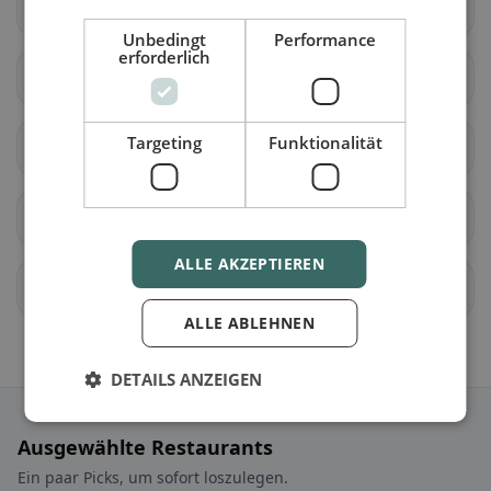
Rennaz
Roche (VD)
Unbedingt
Performance
erforderlich
Villeneuve (VD)
Yvorne
Targeting
Funktionalität
Aubonne
Ballens
Berolle
Bière
ALLE AKZEPTIEREN
Bougy-Villars
Féchy
ALLE ABLEHNEN
DETAILS ANZEIGEN
Ausgewählte Restaurants
Ein paar Picks, um sofort loszulegen.