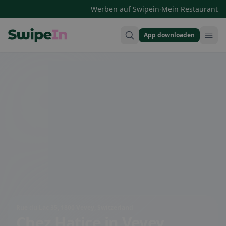
·
Werben auf Swipein
Mein Restaurant
App downloaden
Swipein Homepage
Rue du Lac 35, 1800 Vevey, Switzerland
Chez Hatice
in Vevey