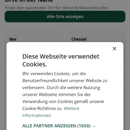
Finde den passenden Ort für deine Restaurantsuche.
Alle Orte anzeigen
Bex
Chessel
×
Diese Webseite verwendet
Corbeyrier
Gryon
Cookies.
Wir verwenden Cookies, um die
Lavey-Morcles
Leysin
Benutzerfreundlichkeit unserer Website zu
verbessern. Durch die weitere Nutzung
unserer Webseite stimmen Sie der
Noville
Ollon
Verwendung von Cookies gemäß unserer
Cookie-Richtlinie zu.
Weitere
Ormont-Dessous
Ormont-Dessus
Informationen
ALLE PARTNER ANZEIGEN
(1650) →