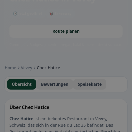
🕒 Jetzt geöffnet
🥡 Takeaway
Route planen
Community-Badges: glutenfrei, vegan, halal & mehr – direkt sichtbar.
Home
Vevey
Chez Hatice
Übersicht
Bewertungen
Speisekarte
Über Chez Hatice
Chez Hatice
ist ein beliebtes Restaurant in Vevey,
Schweiz, das sich in der Rue du Lac 35 befindet. Das
Restaurant bietet eine Vielzahl von köstlichen Gerichten,