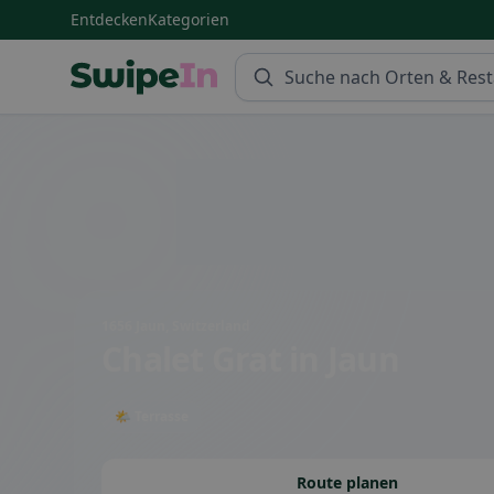
Entdecken
Kategorien
Swipein Homepage
1656 Jaun, Switzerland
Chalet Grat
in Jaun
🌤 Terrasse
Route planen