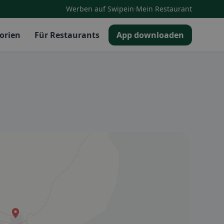
·
Werben auf Swipein
Mein Restaurant
orien
Für Restaurants
App downloaden