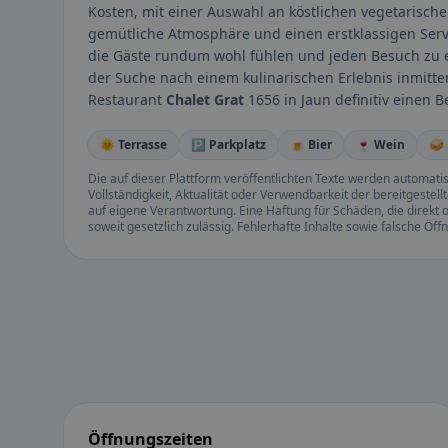
Kosten, mit einer Auswahl an köstlichen vegetarisch
gemütliche Atmosphäre und einen erstklassigen Servi
die Gäste rundum wohl fühlen und jeden Besuch zu e
der Suche nach einem kulinarischen Erlebnis inmitt
Restaurant
Chalet Grat
1656 in Jaun definitiv einen B
🌞 Terrasse
🅿️ Parkplatz
🍺 Bier
🍷 Wein
🥪
Die auf dieser Plattform veröffentlichten Texte werden automatisie
Vollständigkeit, Aktualität oder Verwendbarkeit der bereitgeste
auf eigene Verantwortung. Eine Haftung für Schäden, die direkt o
soweit gesetzlich zulässig. Fehlerhafte Inhalte sowie falsche Ö
Öffnungszeiten