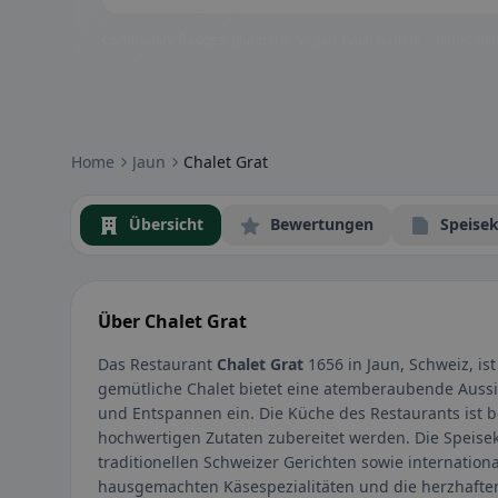
Community-Badges: glutenfrei, vegan, halal & mehr – direkt sich
Home
Jaun
Chalet Grat
Übersicht
Bewertungen
Speisek
Über Chalet Grat
Das Restaurant
Chalet Grat
1656 in Jaun, Schweiz, is
gemütliche Chalet bietet eine atemberaubende Aussi
und Entspannen ein. Die Küche des Restaurants ist be
hochwertigen Zutaten zubereitet werden. Die Speise
traditionellen Schweizer Gerichten sowie internation
hausgemachten Käsespezialitäten und die herzhaften