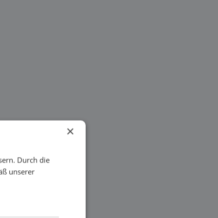
×
sern. Durch die
äß unserer