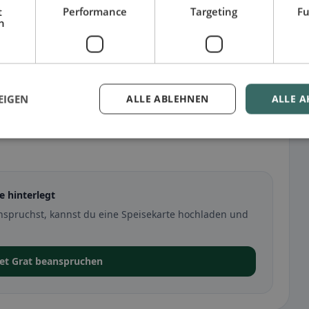
t
Performance
Targeting
Fu
h
EIGEN
ALLE ABLEHNEN
ALLE A
e hinterlegt
nspruchst, kannst du eine Speisekarte hochladen und
let Grat beanspruchen