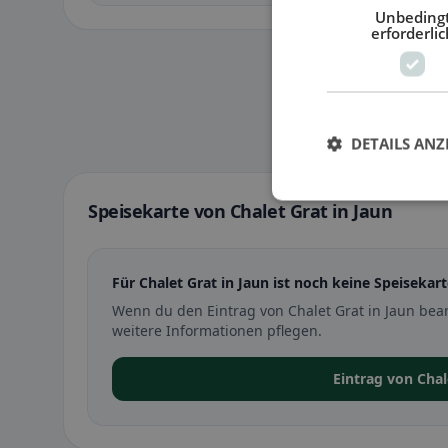
Unbeding
erforderlic
DETAILS ANZ
Speisekarte von Chalet Grat in Jaun
Für Chalet Grat in Jaun ist noch keine Speisekart
Wenn du den Eintrag von Chalet Grat in Jaun bea
weitere Informationen pflegen.
Eintrag von Cha