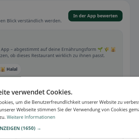
In der App bewerten
en Blick verständlich werden.
der App – abgestimmt auf deine Ernährungsform 🌱 🌾 🕌
zen, ob dieses Restaurant wirklich zu ihnen passt.
🕌 Halal
ite verwendet Cookies.
t
okies, um die Benutzerfreundlichkeit unserer Website zu verbes
– besonders bei glutenfrei, vegan, vegetarisch oder
unserer Webseite stimmen Sie der Verwendung von Cookies gem
 zu.
Weitere Informationen
ANZEIGEN
(1650) →