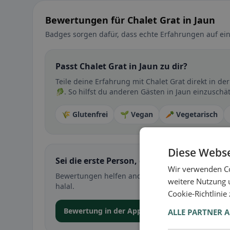
Bewertungen für Chalet Grat in Jaun
Badges sorgen dafür, dass echte Erfahrungen auf ein
Passt Chalet Grat in Jaun zu dir?
Teile deine Erfahrung mit Chalet Grat direkt in 
🥬. So hilfst du anderen Gästen in Jaun einzuschät
🌾 Glutenfrei
🌱 Vegan
🥕 Vegetarisch
Diese Webse
Sei die erste Person, die ihre Erfahrung teil
Wir verwenden Co
Bewertungen helfen anderen bei der Entscheidung 
weitere Nutzung 
halal.
Cookie-Richtlinie
Bewertung in der App abgeben
ALLE PARTNER 