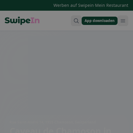
·
Werben auf Swipein
Mein Restaurant
App downloaden
Swipein Homepage
Rue Saint-André 14, 1955 Chamoson, Switzerland
Caveau de Chamoson
in