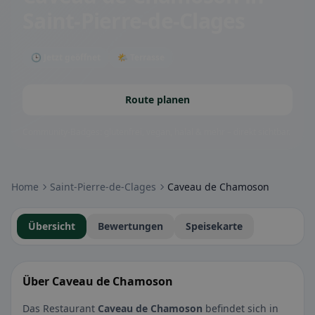
Saint-Pierre-de-Clages
🕒 Jetzt geöffnet
🌤 Terrasse
Route planen
Community-Badges: glutenfrei, vegan, halal & mehr – direkt sichtbar.
Home
Saint-Pierre-de-Clages
Caveau de Chamoson
Übersicht
Bewertungen
Speisekarte
Über Caveau de Chamoson
Das Restaurant
Caveau de Chamoson
befindet sich in