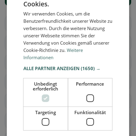
Cookies.
Wir verwenden Cookies, um die
Benutzerfreundlichkeit unserer Website zu
Brig-Glis
Eggerberg
verbessern. Durch die weitere Nutzung
unserer Webseite stimmen Sie der
Naters
Verwendung von Cookies gemäß unserer
Ried-Brig
Cookie-Richtlinie zu.
Weitere
Informationen
Simplon
Termen
ALLE PARTNER ANZEIGEN
(1650) →
Zwischbergen
Ardon
Unbedingt
Performance
erforderlich
Liddes
Orsières
Targeting
Funktionalität
Sembrancher
Val de Bagnes