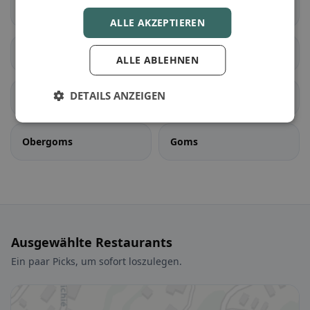
Bellwald
Binn
ALLE AKZEPTIEREN
Ernen
Fiesch
ALLE ABLEHNEN
DETAILS ANZEIGEN
Fieschertal
Lax
Obergoms
Goms
Ausgewählte Restaurants
Ein paar Picks, um sofort loszulegen.