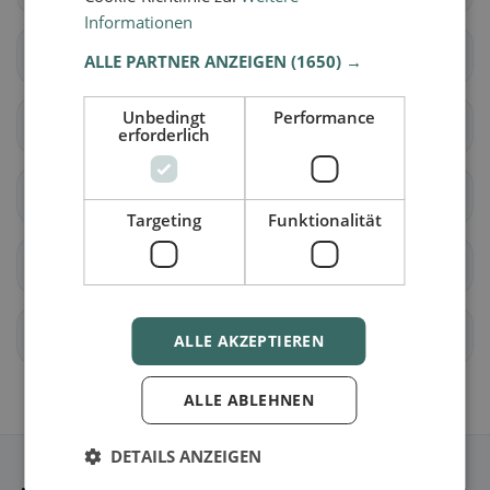
Informationen
Bernate Ticino
Besate
ALLE PARTNER ANZEIGEN
(1650) →
Unbedingt
Performance
Binasco
Boffalora sopra Ticino
erforderlich
Bollate
Bresso
Targeting
Funktionalität
Bubbiano
Buccinasco
Buscate
Bussero
ALLE AKZEPTIEREN
ALLE ABLEHNEN
DETAILS ANZEIGEN