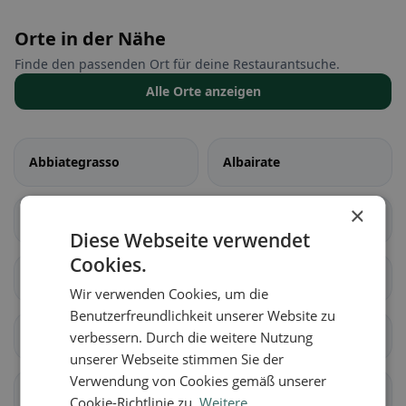
Orte in der Nähe
Finde den passenden Ort für deine Restaurantsuche.
Alle Orte anzeigen
Abbiategrasso
Albairate
×
Arconate
Arese
Diese Webseite verwendet
Cookies.
Arluno
Assago
Wir verwenden Cookies, um die
Benutzerfreundlichkeit unserer Website zu
Bareggio
Basiano
verbessern. Durch die weitere Nutzung
unserer Webseite stimmen Sie der
Verwendung von Cookies gemäß unserer
Basiglio
Bellinzago Lombardo
Cookie-Richtlinie zu.
Weitere