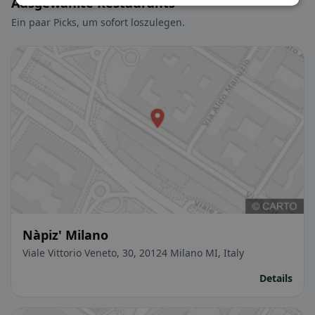
Ausgewählte Restaurants
Ein paar Picks, um sofort loszulegen.
Nàpiz' Milano
Viale Vittorio Veneto, 30, 20124 Milano MI, Italy
Details