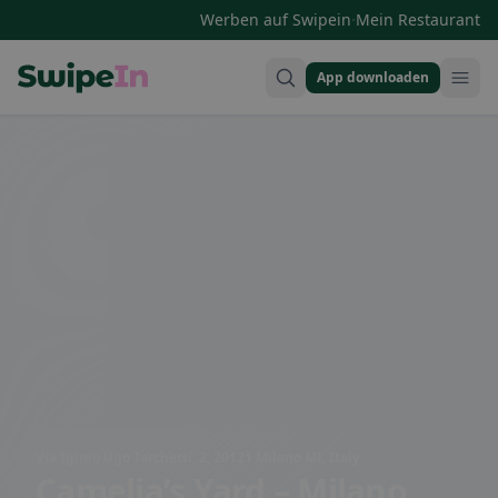
·
Werben auf Swipein
Mein Restaurant
App downloaden
Swipein Homepage
Via Iginio Ugo Tarchetti, 2, 20121 Milano MI, Italy
Camelia’s Yard – Milano