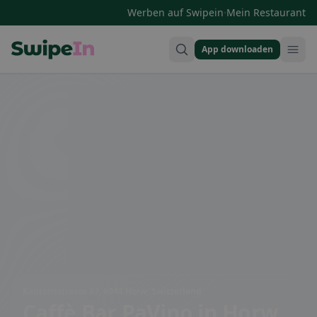
·
Werben auf Swipein
Mein Restaurant
App downloaden
Swipein Homepage
Kantonsstrasse 67, 6048 Horw, Switzerland
Caffè Bar PaVino
in Horw