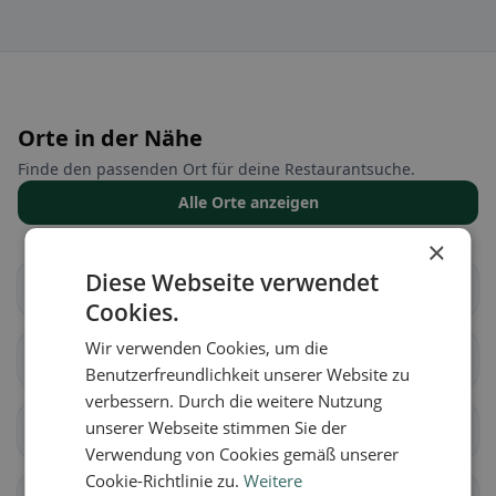
Orte in der Nähe
Finde den passenden Ort für deine Restaurantsuche.
Alle Orte anzeigen
×
Diese Webseite verwendet
Schlierbach
Fischbach
Cookies.
Wir verwenden Cookies, um die
Doppleschwand
Entlebuch
Benutzerfreundlichkeit unserer Website zu
verbessern. Durch die weitere Nutzung
unserer Webseite stimmen Sie der
Hasle (LU)
Romoos
Verwendung von Cookies gemäß unserer
Cookie-Richtlinie zu.
Weitere