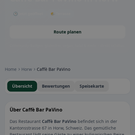
🕒 Jetzt geöffnet
🌤 Terrasse
Route planen
Community-Badges: glutenfrei, vegan, halal & mehr – direkt sichtbar.
Home
Horw
Caffè Bar PaVino
Übersicht
Bewertungen
Speisekarte
Über Caffè Bar PaVino
Das Restaurant
Caffè Bar PaVino
befindet sich in der
Kantonsstrasse 67 in Horw, Schweiz. Das gemütliche
Restaurant lädt seine Gäste zu einer kulinarischen Reise