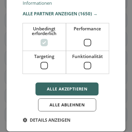
Schüpfheim
Werthenstein
Informationen
ALLE PARTNER ANZEIGEN
(1650) →
Escholzmatt-Marbach
Aesch (LU)
Unbedingt
Performance
erforderlich
Ballwil
Emmen
Targeting
Funktionalität
Ermensee
Eschenbach (LU)
Hitzkirch
Hochdorf
ALLE AKZEPTIEREN
Hohenrain
Inwil
ALLE ABLEHNEN
Rain
Römerswil
DETAILS ANZEIGEN