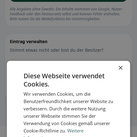
Alle Angaben ohne Gewähr. Die Inhalte stammen von Google, Nutzer-
Feedback oder den Restaurants selbst und können Fehler enthalten.
Bitte nutzen Sie die Meldefunktion bei Unstimmigkeiten.
Eintrag verwalten
Stimmt etwas nicht oder bist du der Besitzer?
🐛 Fehler melden
×
Diese Webseite verwendet
🏪 Eintrag kostenlos übernehmen
Cookies.
Damit kannst du Öffnungszeiten, Speisekarte & Infos pflegen.
Wir verwenden Cookies, um die
Benutzerfreundlichkeit unserer Website zu
verbessern. Durch die weitere Nutzung
unserer Webseite stimmen Sie der
Verwendung von Cookies gemäß unserer
Cookie-Richtlinie zu.
Weitere