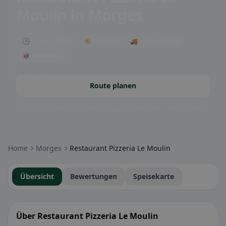
Moulin
in Morges
🕒 Jetzt geöffnet
🌤 Terrasse
🚚 Lieferservice
🥡 Takeaway
Route planen
Community-Badges: glutenfrei, vegan, halal & mehr – direkt sichtbar.
Home
Morges
Restaurant Pizzeria Le Moulin
Übersicht
Bewertungen
Speisekarte
Über Restaurant Pizzeria Le Moulin