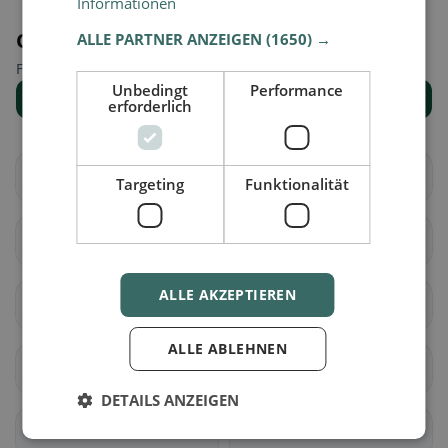
Informationen
Orte in der Nähe
ALLE PARTNER ANZEIGEN
(1650) →
Finde den passenden Ort für deine Restaurantsuche.
Unbedingt
Performance
Alle Orte anzeigen
erforderlich
Bex
Chessel
Targeting
Funktionalität
Corbeyrier
Gryon
ALLE AKZEPTIEREN
Lavey-Morcles
Leysin
ALLE ABLEHNEN
Noville
Ollon
DETAILS ANZEIGEN
Ormont-Dessous
Ormont-Dessus