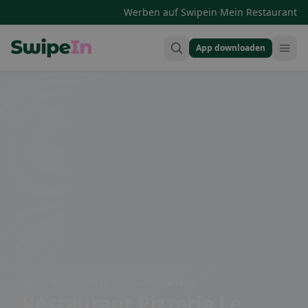
·
Werben auf Swipein
Mein Restaurant
App downloaden
Swipein Homepage
Av. du Moulin 2, 1110 Morges, Switzerland
Restaurant Pizzeria Le