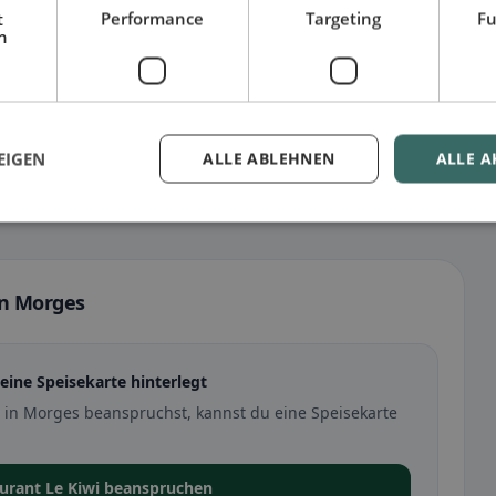
t
Performance
Targeting
Fu
h
EIGEN
ALLE ABLEHNEN
ALLE A
in Morges
eine Speisekarte hinterlegt
 in Morges beanspruchst, kannst du eine Speisekarte
aurant Le Kiwi beanspruchen