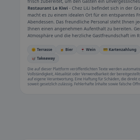
frisch zubereitet, um den Gästen ein unvergessliches
Restaurant Le Kiwi
- Chez LiLi befindet sich in der G
macht es zu einem idealen Ort für ein entspanntes F
Abendessen. Das freundliche Personal steht Ihnen j
Ihnen einen angenehmen Aufenthalt zu bereiten. Gen
Atmosphäre und die herzliche Gastfreundschaft im 
🌞 Terrasse
🍺 Bier
🍷 Wein
💳 Kartenzahlung
🥡 Takeaway
Die auf dieser Plattform veröffentlichten Texte werden automatisie
Vollständigkeit, Aktualität oder Verwendbarkeit der bereitgeste
auf eigene Verantwortung. Eine Haftung für Schäden, die direkt o
soweit gesetzlich zulässig. Fehlerhafte Inhalte sowie falsche Ö