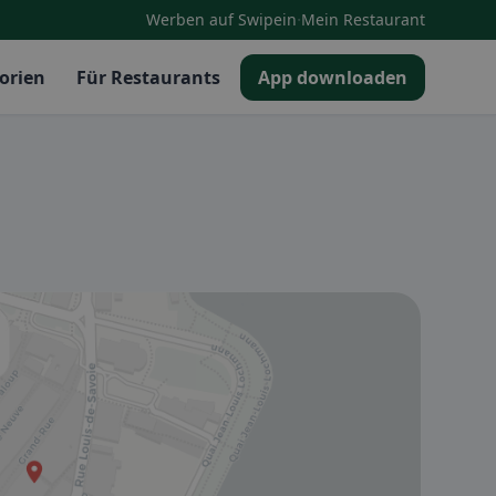
·
Werben auf Swipein
Mein Restaurant
orien
Für Restaurants
App downloaden