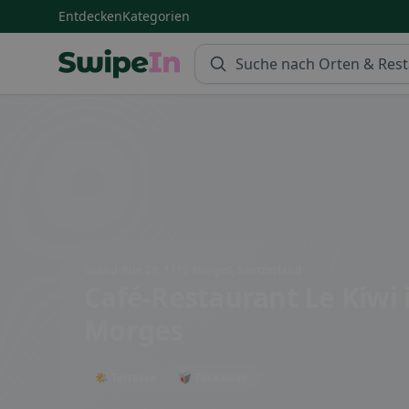
Entdecken
Kategorien
Swipein Homepage
Grand-Rue 29, 1110 Morges, Switzerland
Café-Restaurant Le Kiwi
Morges
🌤 Terrasse
🥡 Takeaway