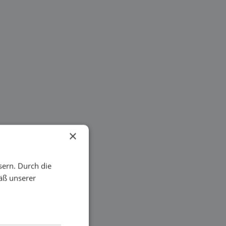
×
sern. Durch die
äß unserer