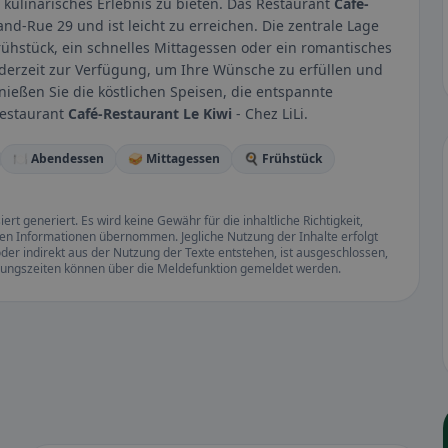
 kulinarisches Erlebnis zu bieten. Das Restaurant
Café-
rand-Rue 29 und ist leicht zu erreichen. Die zentrale Lage
rühstück, ein schnelles Mittagessen oder ein romantisches
ederzeit zur Verfügung, um Ihre Wünsche zu erfüllen und
ießen Sie die köstlichen Speisen, die entspannte
Restaurant
Café-Restaurant Le Kiwi
- Chez LiLi.
🍽️ Abendessen
🥪 Mittagessen
🍳 Frühstück
rt generiert. Es wird keine Gewähr für die inhaltliche Richtigkeit,
llten Informationen übernommen. Jegliche Nutzung der Inhalte erfolgt
der indirekt aus der Nutzung der Texte entstehen, ist ausgeschlossen,
ffnungszeiten können über die Meldefunktion gemeldet werden.