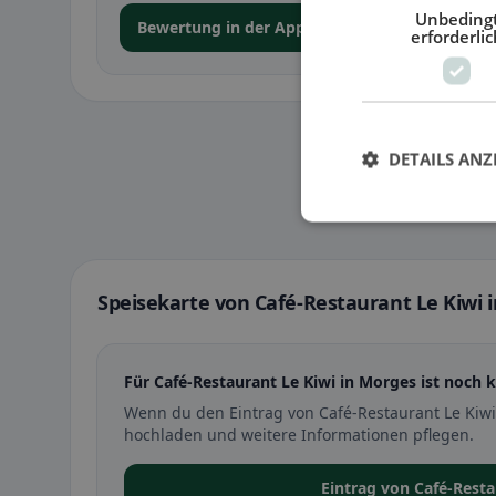
Unbeding
Bewertung in der App abgeben
erforderlic
DETAILS ANZ
Speisekarte von Café-Restaurant Le Kiwi 
Für Café-Restaurant Le Kiwi in Morges ist noch k
Wenn du den Eintrag von Café-Restaurant Le Kiwi
hochladen und weitere Informationen pflegen.
Eintrag von Café-Rest