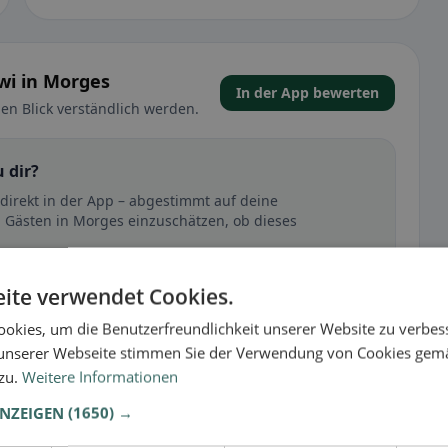
wi in Morges
In der App bewerten
en Blick verständlich werden.
 dir?
 direkt in der App – abgestimmt auf deine
 Gästen in Morges einzuschätzen, ob dieses
🕌 Halal
ite verwendet Cookies.
okies, um die Benutzerfreundlichkeit unserer Website zu verbes
unserer Webseite stimmen Sie der Verwendung von Cookies gem
t
 zu.
Weitere Informationen
– besonders bei glutenfrei, vegan, vegetarisch oder
ANZEIGEN
(1650) →