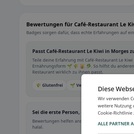
Bewertungen für Café-Restaurant Le Ki
Badges sorgen dafür, dass echte Erfahrungen auf ein
Passt Café-Restaurant Le Kiwi in Morges zu
Teile deine Erfahrung mit Café-Restaurant Le Kiwi
Ernährungsform 🌱 🌾 🕌 🥬. So hilfst du anderen
Restaurant wirklich zu ihnen passt.
🌾 Glutenfrei
🌱 Vegan
🥕 Vegetarisch
Diese Webse
Wir verwenden Co
weitere Nutzung 
Sei die erste Person, die ihre Erfahrung teil
Cookie-Richtlinie
Bewertungen helfen anderen bei der Entscheidung 
ALLE PARTNER 
halal.