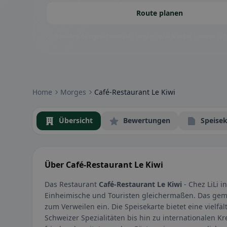
Route planen
Community-Badges: glutenfrei, vegan, halal & mehr – direkt sich
Home
Morges
Café-Restaurant Le Kiwi
Übersicht
Bewertungen
Speisek
Über Café-Restaurant Le Kiwi
Das Restaurant
Café-Restaurant Le Kiwi
- Chez LiLi i
Einheimische und Touristen gleichermaßen. Das gem
zum Verweilen ein. Die Speisekarte bietet eine vielfäl
Schweizer Spezialitäten bis hin zu internationalen K