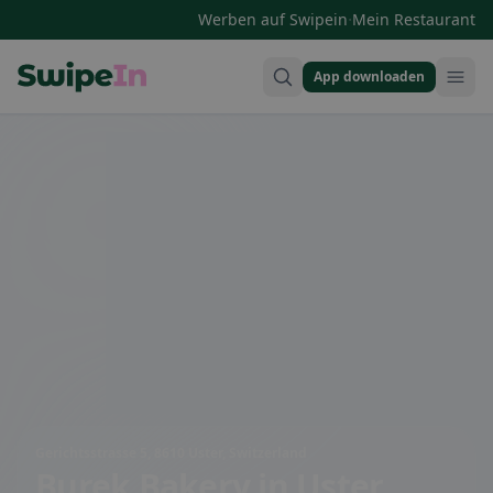
·
Werben auf Swipein
Mein Restaurant
App downloaden
Swipein Homepage
Gerichtsstrasse 5, 8610 Uster, Switzerland
Burek Bakery
in Uster