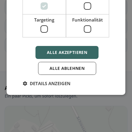
Wettswil am Albis
Benken ZH
Targeting
Funktionalität
Berg am Irchel
Buch am Irchel
Dachsen
Dorf
ALLE AKZEPTIEREN
ALLE ABLEHNEN
DETAILS ANZEIGEN
Ausgewählte Restaurants
Ein paar Picks, um sofort loszulegen.