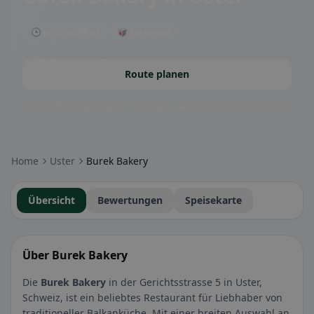
🕒 Jetzt geöffnet
🥡 Takeaway
Route planen
Community-Badges: glutenfrei, vegan, halal & mehr – direkt sichtbar.
Home
Uster
Burek Bakery
Übersicht
Bewertungen
Speisekarte
Über Burek Bakery
Die
Burek Bakery
in der Gerichtsstrasse 5 in Uster,
Schweiz, ist ein beliebtes Restaurant für Liebhaber von
traditioneller Balkanküche. Mit einer breiten Auswahl an