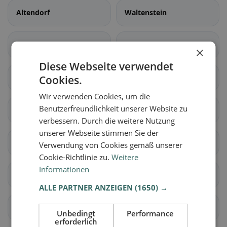
Altendorf
Waltenstein
Aeugst am Albis
Affoltern am Albis
×
Diese Webseite verwendet
Bonstetten
Hausen am Albis
Cookies.
Wir verwenden Cookies, um die
Benutzerfreundlichkeit unserer Website zu
Hedingen
Kappel am Albis
verbessern. Durch die weitere Nutzung
unserer Webseite stimmen Sie der
Knonau
Maschwanden
Verwendung von Cookies gemäß unserer
Cookie-Richtlinie zu.
Weitere
Informationen
Mettmenstetten
Obfelden
ALLE PARTNER ANZEIGEN
(1650) →
Rifferswil
Stallikon
Unbedingt
Performance
erforderlich