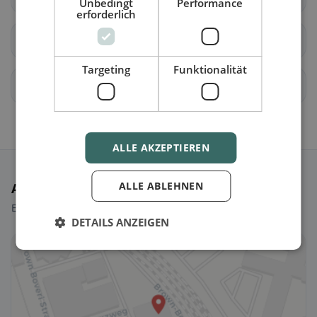
Unbedingt
Performance
erforderlich
Berg am Irchel
Buch am Irchel
Targeting
Funktionalität
Dachsen
Dorf
ALLE AKZEPTIEREN
ALLE ABLEHNEN
Ausgewählte Restaurants
Ein paar Picks, um sofort loszulegen.
DETAILS ANZEIGEN