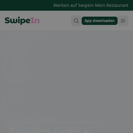
·
Werben auf Swipein
Mein Restaurant
App downloaden
Swipein Homepage
In der Längelen 3, 8165 Oberweningen, Switzerland
BrauWerk GmbH
in