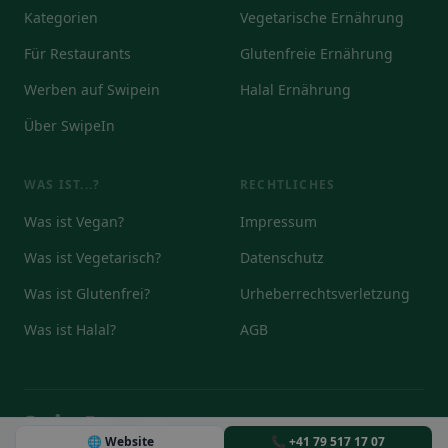
Kategorien
Vegetarische Ernährung
Für Restaurants
Glutenfreie Ernährung
Werben auf Swipein
Halal Ernährung
Über SwipeIn
WAS IST...?
RECHTLICHES
Was ist Vegan?
Impressum
Was ist Vegetarisch?
Datenschutz
Was ist Glutenfrei?
Urheberrechtsverletzung
Was ist Halal?
AGB
© 2026
🌐 Website
📞 +41 79 517 17 07
DE
EN
IT