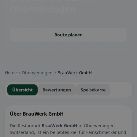
Oberweningen
Route planen
Community-Badges: glutenfrei, vegan, halal & mehr – direkt sichtbar.
Home
Oberweningen
BrauWerk GmbH
Übersicht
Bewertungen
Speisekarte
Über BrauWerk GmbH
Die Restaurant
BrauWerk GmbH
in Oberweningen,
Switzerland, ist ein beliebtes Ziel für Feinschmecker und