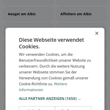
Aeugst am Albis
Affoltern am Albis
Bonstetten
Hausen am Albis
×
Diese Webseite verwendet
Hedingen
Cookies.
Kappel am Albis
Wir verwenden Cookies, um die
Benutzerfreundlichkeit unserer Website zu
Knonau
Maschwanden
verbessern. Durch die weitere Nutzung
unserer Webseite stimmen Sie der
Mettmenstetten
Obfelden
Verwendung von Cookies gemäß unserer
Cookie-Richtlinie zu.
Weitere
Informationen
Rifferswil
Stallikon
ALLE PARTNER ANZEIGEN
(1650) →
Wettswil am Albis
Benken ZH