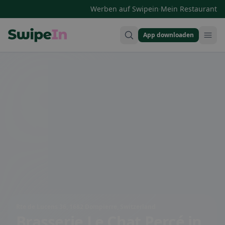
·
Werben auf Swipein
Mein Restaurant
App downloaden
Swipein Homepage
Rte de Lucens 36, 1682 Dompierre, Switzerland
Brasserie Le Chat Percé
in