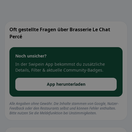
Oft gestellte Fragen über Brasserie Le Chat
Percé
Noch unsicher?
In der Swipein App bekommst du zusätzliche
Details, Filter & aktuelle Community-Badges.
App herunterladen
Alle Angaben ohne Gewähr. Die Inhalte stammen von Google, Nutzer-
Feedback oder den Restaurants selbst und können Fehler enthalten.
Bitte nutzen Sie die Meldefunktion bei Unstimmigkeiten.