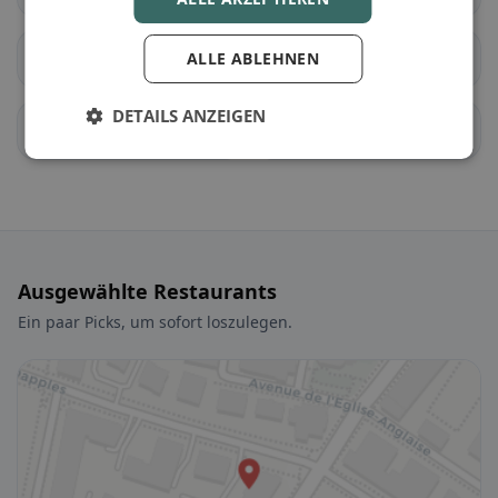
Berolle
ALLE ABLEHNEN
Bière
DETAILS ANZEIGEN
Bougy-Villars
Féchy
Ausgewählte Restaurants
Ein paar Picks, um sofort loszulegen.