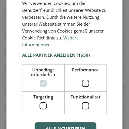
Wir verwenden Cookies, um die
Benutzerfreundlichkeit unserer Website zu
Corbeyrier
Gryon
verbessern. Durch die weitere Nutzung
unserer Webseite stimmen Sie der
Verwendung von Cookies gemäß unserer
Lavey-Morcles
Leysin
Cookie-Richtlinie zu.
Weitere
Informationen
Noville
Ollon
ALLE PARTNER ANZEIGEN
(1650) →
Unbedingt
Performance
Ormont-Dessous
Ormont-Dessus
erforderlich
Rennaz
Roche (VD)
Targeting
Funktionalität
Villeneuve (VD)
Yvorne
Aubonne
Ballens
ALLE AKZEPTIEREN