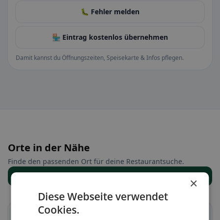
🐛 Fehler melden
🏪 Eintrag kostenlos übernehmen
Damit kannst du Öffnungszeiten, Speisekarte & Infos pflegen.
Orte in der Nähe
Finde den passenden Ort für deine Restaurantsuche.
Alle Orte anzeigen
×
Diese Webseite verwendet
Cookies.
Bex
Chessel