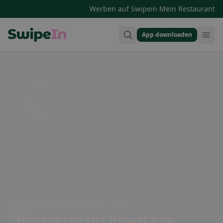
·
Werben auf Swipein
Mein Restaurant
App downloaden
Swipein Homepage
Av. d'Ouchy 40, 1006 Lausanne, Switzerland
Brasserie du Royal c/o