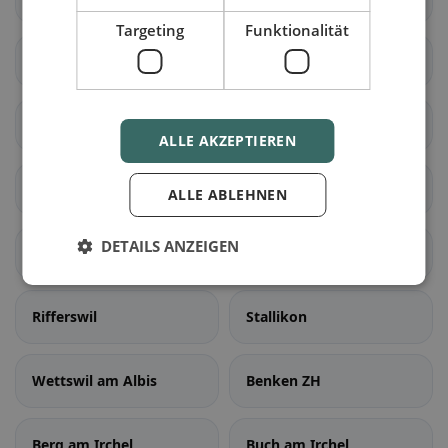
Targeting
Funktionalität
Bonstetten
Hausen am Albis
Hedingen
Kappel am Albis
ALLE AKZEPTIEREN
Knonau
Maschwanden
ALLE ABLEHNEN
DETAILS ANZEIGEN
Mettmenstetten
Obfelden
Rifferswil
Stallikon
Wettswil am Albis
Benken ZH
Berg am Irchel
Buch am Irchel