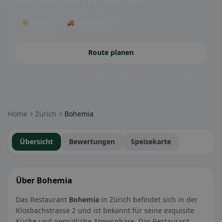
🌤 Terrasse
🚚 Lieferservice
Route planen
Community-Badges: glutenfrei, vegan, halal & mehr – direkt sichtbar.
Home
Zürich
Bohemia
Übersicht
Bewertungen
Speisekarte
Über Bohemia
Das Restaurant
Bohemia
in Zürich befindet sich in der
Klosbachstrasse 2 und ist bekannt für seine exquisite
Küche und gemütliche Atmosphäre. Das Restaurant