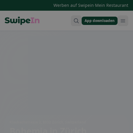
·
Werben auf Swipein
Mein Restaurant
App downloaden
Swipein Homepage
Klosbachstrasse 2, 8032 Zürich, Switzerland
Bohemia
in Zürich