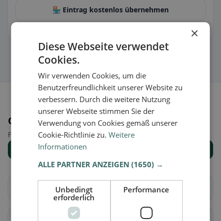
🏪 Eintrag kostenlos übernehmen
×
Damit kannst du Öffnungszeiten, Speisekarte & Infos pflegen.
Diese Webseite verwendet
Cookies.
Wir verwenden Cookies, um die
Benutzerfreundlichkeit unserer Website zu
verbessern. Durch die weitere Nutzung
unserer Webseite stimmen Sie der
Orte in der Nähe
Verwendung von Cookies gemäß unserer
Cookie-Richtlinie zu.
Weitere
Finde den passenden Ort für deine Restaurantsuche.
Informationen
Alle Orte anzeigen
ALLE PARTNER ANZEIGEN
(1650) →
Altendorf
Waltenstein
Unbedingt
Performance
erforderlich
Aeugst am Albis
Affoltern am Albis