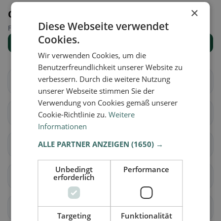
×
Orte in der Nähe
Diese Webseite verwendet
Finde den passenden Ort für deine Restaurantsuche.
Cookies.
Alle Orte anzeigen
Wir verwenden Cookies, um die
Benutzerfreundlichkeit unserer Website zu
verbessern. Durch die weitere Nutzung
Aarberg
Bargen (BE)
unserer Webseite stimmen Sie der
Verwendung von Cookies gemäß unserer
Grossaffoltern
Kallnach
Cookie-Richtlinie zu.
Weitere
Informationen
ALLE PARTNER ANZEIGEN
(1650) →
Kappelen
Lyss
Unbedingt
Performance
Meikirch
Radelfingen
erforderlich
Rapperswil (BE)
Schüpfen
Targeting
Funktionalität