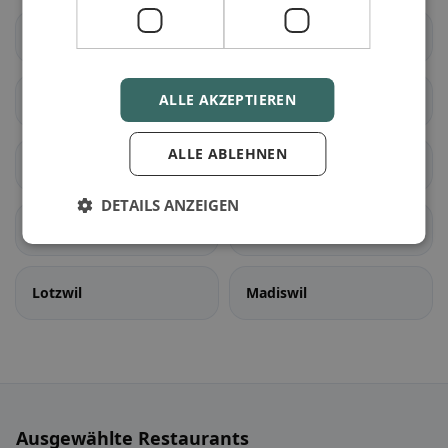
Seedorf (BE)
Aarwangen
ALLE AKZEPTIEREN
Auswil
Bannwil
ALLE ABLEHNEN
Bleienbach
Busswil bei Melchnau
DETAILS ANZEIGEN
Gondiswil
Langenthal
Lotzwil
Madiswil
Ausgewählte Restaurants