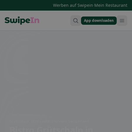
·
Werben auf Swipein
Mein Restaurant
App downloaden
Swipein Homepage
Grütschalp, 3826 Lauterbrunnen, Switzerland
Bistro Grütschalp
in