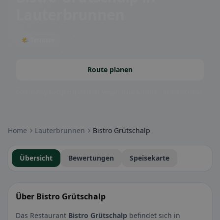
Lauterbrunnen
🌤 Terrasse
Route planen
Community-Badges: glutenfrei, vegan, halal & mehr – direkt sichtbar.
Home
Lauterbrunnen
Bistro Grütschalp
Übersicht
Bewertungen
Speisekarte
Über Bistro Grütschalp
Das Restaurant
Bistro Grütschalp
befindet sich in