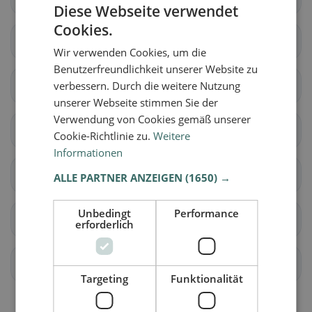
Diese Webseite verwendet
Cookies.
Rapperswil (BE)
Schüpfen
Wir verwenden Cookies, um die
Benutzerfreundlichkeit unserer Website zu
Seedorf (BE)
verbessern. Durch die weitere Nutzung
Aarwangen
unserer Webseite stimmen Sie der
Verwendung von Cookies gemäß unserer
Auswil
Bannwil
Cookie-Richtlinie zu.
Weitere
Informationen
Bleienbach
Busswil bei Melchnau
ALLE PARTNER ANZEIGEN
(1650) →
Unbedingt
Performance
Gondiswil
Langenthal
erforderlich
Lotzwil
Madiswil
Targeting
Funktionalität