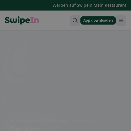
·
Werben auf Swipein
Mein Restaurant
App downloaden
Swipein Homepage
Hinter dem Löwen 13, 3376 Berken, Switzerland
Berken