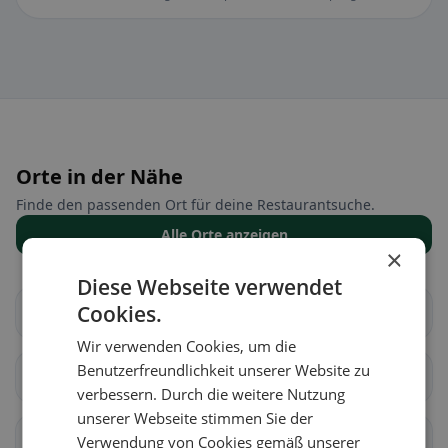
Orte in der Nähe
Finde den passenden Ort für deine Restaurantsuche.
Alle Orte anzeigen
×
Diese Webseite verwendet
Cookies.
Altendorf
Waltenstein
Wir verwenden Cookies, um die
Benutzerfreundlichkeit unserer Website zu
Aeugst am Albis
Affoltern am Albis
verbessern. Durch die weitere Nutzung
unserer Webseite stimmen Sie der
Bonstetten
Hausen am Albis
Verwendung von Cookies gemäß unserer