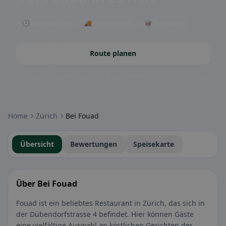
🕒 Jetzt geöffnet
🚚 Lieferservice
🥡 Takeaway
Route planen
Community-Badges: glutenfrei, vegan, halal & mehr – direkt sichtbar.
Home
Zürich
Bei Fouad
Übersicht
Bewertungen
Speisekarte
Über Bei Fouad
Fouad ist ein beliebtes Restaurant in Zürich, das sich in
der Dübendorfstrasse 4 befindet. Hier können Gäste
eine vielfältige Auswahl an köstlichen Gerichten der