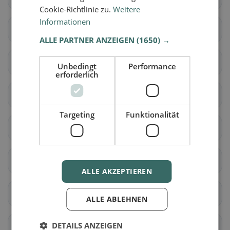
Cookie-Richtlinie zu.
Weitere
Informationen
Hedingen
Kappel am Albis
ALLE PARTNER ANZEIGEN
(1650) →
Knonau
Maschwanden
Unbedingt
Performance
erforderlich
Mettmenstetten
Obfelden
Targeting
Funktionalität
Rifferswil
Stallikon
Wettswil am Albis
Benken ZH
ALLE AKZEPTIEREN
Berg am Irchel
Buch am Irchel
ALLE ABLEHNEN
DETAILS ANZEIGEN
Dachsen
Dorf