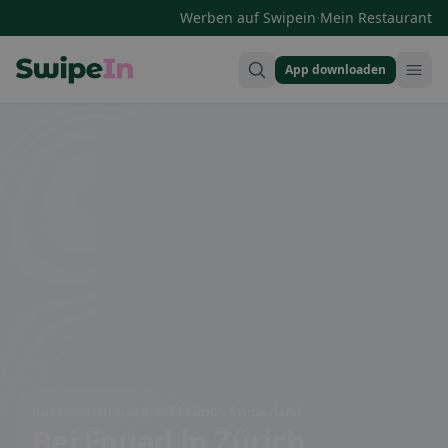
·
Werben auf Swipein
Mein Restaurant
App downloaden
Swipein Homepage
Dübendorfstrasse 4, 8051 Zürich, Switzerland
Bei Fouad
in Zürich