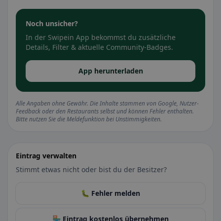
Noch unsicher?
In der Swipein App bekommst du zusätzliche
Details, Filter & aktuelle Community-Badges.
App herunterladen
Alle Angaben ohne Gewähr. Die Inhalte stammen von Google, Nutzer-
Feedback oder den Restaurants selbst und können Fehler enthalten.
Bitte nutzen Sie die Meldefunktion bei Unstimmigkeiten.
Eintrag verwalten
Stimmt etwas nicht oder bist du der Besitzer?
🐛 Fehler melden
🏪 Eintrag kostenlos übernehmen