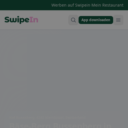
·
Werben auf Swipein
Mein Restaurant
App downloaden
Swipein Homepage
Hof Busenberg, 4245 Kleinlützel, Switzerland
Bäse-Berg Bussenberg
in