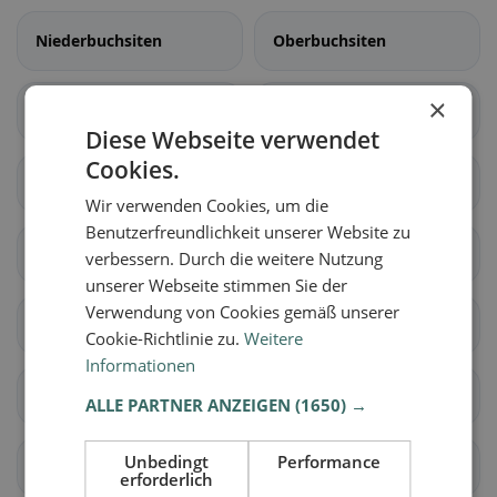
Niederbuchsiten
Oberbuchsiten
×
Oensingen
Wolfwil
Diese Webseite verwendet
Cookies.
Aedermannsdorf
Balsthal
Wir verwenden Cookies, um die
Benutzerfreundlichkeit unserer Website zu
Herbetswil
Holderbank (SO)
verbessern. Durch die weitere Nutzung
unserer Webseite stimmen Sie der
Verwendung von Cookies gemäß unserer
Laupersdorf
Matzendorf
Cookie-Richtlinie zu.
Weitere
Informationen
Mümliswil-Ramiswil
Welschenrohr-
ALLE PARTNER ANZEIGEN
(1650) →
Gänsbrunnen
Unbedingt
Performance
Biezwil
Lüterkofen-Ichertswil
erforderlich