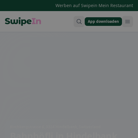
·
Werben auf Swipein
Mein Restaurant
App downloaden
Swipein Homepage
Kirchbergstrasse 6, 3324 Hindelbank, Switzerland
Bahnhöfli
in Hindelbank