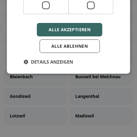
Rapperswil (BE)
Schüpfen
ALLE AKZEPTIEREN
Seedorf (BE)
Aarwangen
ALLE ABLEHNEN
Auswil
Bannwil
DETAILS ANZEIGEN
Bleienbach
Busswil bei Melchnau
Gondiswil
Langenthal
Lotzwil
Madiswil