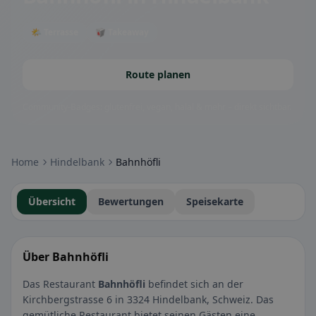
🌤 Terrasse
🥡 Takeaway
Route planen
Community-Badges: glutenfrei, vegan, halal & mehr – direkt sichtbar.
Home
Hindelbank
Bahnhöfli
Übersicht
Bewertungen
Speisekarte
Über Bahnhöfli
Das Restaurant
Bahnhöfli
befindet sich an der
Kirchbergstrasse 6 in 3324 Hindelbank, Schweiz. Das
gemütliche Restaurant bietet seinen Gästen eine