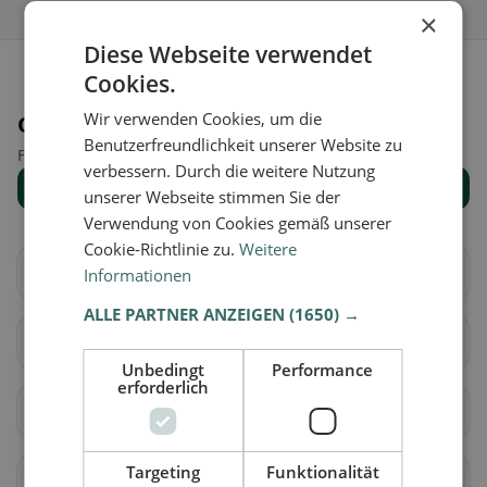
×
Diese Webseite verwendet
Cookies.
Wir verwenden Cookies, um die
Orte in der Nähe
Benutzerfreundlichkeit unserer Website zu
Finde den passenden Ort für deine Restaurantsuche.
verbessern. Durch die weitere Nutzung
Alle Orte anzeigen
unserer Webseite stimmen Sie der
Verwendung von Cookies gemäß unserer
Cookie-Richtlinie zu.
Weitere
Aarberg
Bargen (BE)
Informationen
ALLE PARTNER ANZEIGEN
(1650) →
Grossaffoltern
Kallnach
Unbedingt
Performance
erforderlich
Kappelen
Lyss
Targeting
Funktionalität
Meikirch
Radelfingen