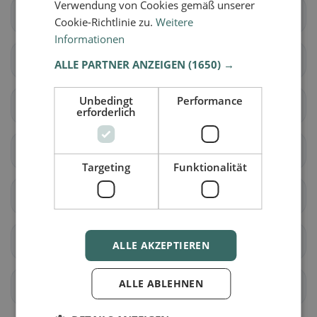
Verwendung von Cookies gemäß unserer
Meikirch
Radelfingen
Cookie-Richtlinie zu.
Weitere
Informationen
Rapperswil (BE)
Schüpfen
ALLE PARTNER ANZEIGEN
(1650) →
Unbedingt
Performance
Seedorf (BE)
Aarwangen
erforderlich
Auswil
Bannwil
Targeting
Funktionalität
Bleienbach
Busswil bei Melchnau
Gondiswil
Langenthal
ALLE AKZEPTIEREN
ALLE ABLEHNEN
Lotzwil
Madiswil