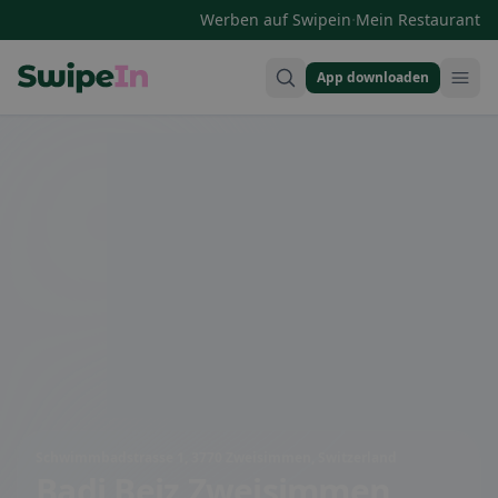
·
Werben auf Swipein
Mein Restaurant
App downloaden
Swipein Homepage
Schwimmbadstrasse 1, 3770 Zweisimmen, Switzerland
Badi Beiz Zweisimmen