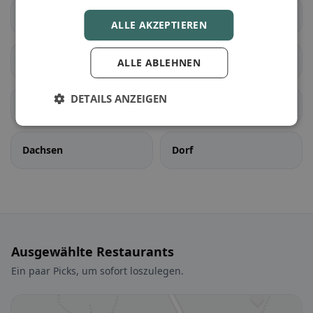
Rifferswil
Stallikon
ALLE AKZEPTIEREN
Wettswil am Albis
Benken ZH
ALLE ABLEHNEN
DETAILS ANZEIGEN
Berg am Irchel
Buch am Irchel
Dachsen
Dorf
Ausgewählte Restaurants
Ein paar Picks, um sofort loszulegen.