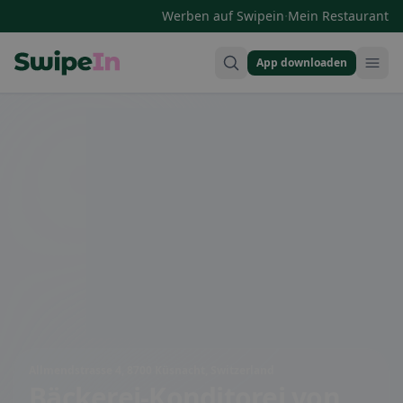
·
Werben auf Swipein
Mein Restaurant
App downloaden
Swipein Homepage
Allmendstrasse 4, 8700 Küsnacht, Switzerland
Bäckerei-Konditorei von