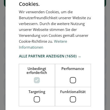
Alle Orte anzeigen
Cookies.
Wir verwenden Cookies, um die
Benutzerfreundlichkeit unserer Website zu
Altendorf
Waltenstein
verbessern. Durch die weitere Nutzung
unserer Webseite stimmen Sie der
Verwendung von Cookies gemäß unserer
Aeugst am Albis
Affoltern am Albis
Cookie-Richtlinie zu.
Weitere
Informationen
Bonstetten
Hausen am Albis
ALLE PARTNER ANZEIGEN
(1650) →
Hedingen
Unbedingt
Kappel am Albis
Performance
erforderlich
Knonau
Maschwanden
Targeting
Funktionalität
Mettmenstetten
Obfelden