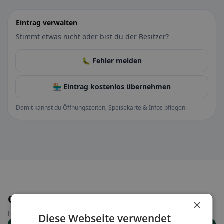
Eintrag verwalten
Stimmt etwas nicht oder bist du der Besitzer?
🐛 Fehler melden
🏪 Eintrag kostenlos übernehmen
Damit kannst du Öffnungszeiten, Speisekarte & Infos pflegen.
Orte in der Nähe
×
Finde den passenden Ort für deine Restaurantsuche.
Diese Webseite verwendet