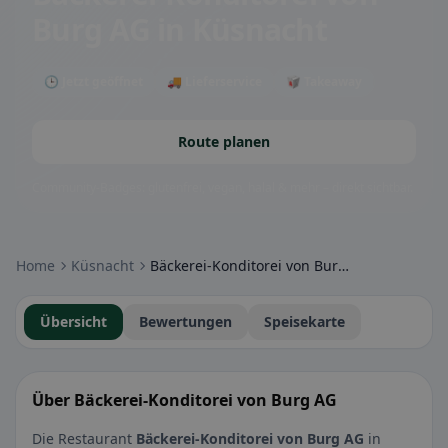
Burg AG
in Küsnacht
🕒 Jetzt geöffnet
🚚 Lieferservice
🥡 Takeaway
Route planen
Community-Badges: glutenfrei, vegan, halal & mehr – direkt sichtbar.
Home
Küsnacht
Bäckerei-Konditorei von Burg AG
Übersicht
Bewertungen
Speisekarte
Über Bäckerei-Konditorei von Burg AG
Die Restaurant
Bäckerei-Konditorei von Burg AG
in