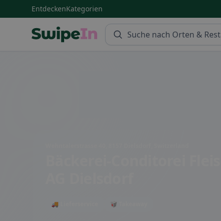
Entdecken
Kategorien
Swipein Homepage
Wehntalerstrasse 40, 8157 Dielsdorf, Switzerland
Bäckerei-Conditorei Fleis
AG Dielsdorf
🚚 Lieferservice
🥡 Takeaway