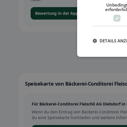
Unbeding
erforderlic
Bewertung in der App abgeben
DETAILS ANZ
Speisekarte von Bäckerei-Conditorei Fleisch
Für Bäckerei-Conditorei Fleischli AG Dielsdorf in
Wenn du den Eintrag von Bäckerei-Conditorei Flei
du eine Speisekarte hochladen und weitere Infor