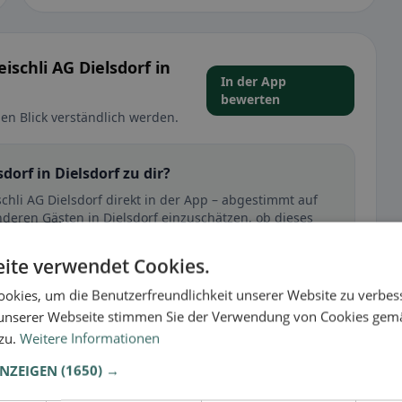
ischli AG Dielsdorf in
In der App
bewerten
en Blick verständlich werden.
dorf in Dielsdorf zu dir?
schli AG Dielsdorf direkt in der App – abgestimmt auf
nderen Gästen in Dielsdorf einzuschätzen, ob dieses
ite verwendet Cookies.
🕌 Halal
okies, um die Benutzerfreundlichkeit unserer Website zu verbes
unserer Webseite stimmen Sie der Verwendung von Cookies gem
 zu.
Weitere Informationen
t
ANZEIGEN
(1650) →
– besonders bei glutenfrei, vegan, vegetarisch oder