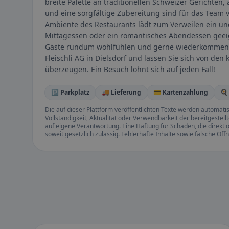
breite Palette an traditionellen Schweizer Gerichten, 
und eine sorgfältige Zubereitung sind für das Team v
Ambiente des Restaurants lädt zum Verweilen ein und
Mittagessen oder ein romantisches Abendessen geeign
Gäste rundum wohlfühlen und gerne wiederkommen. B
Fleischli AG in Dielsdorf und lassen Sie sich von d
überzeugen. Ein Besuch lohnt sich auf jeden Fall!
🅿️ Parkplatz
🚚 Lieferung
💳 Kartenzahlung
🍳
Die auf dieser Plattform veröffentlichten Texte werden automatisie
Vollständigkeit, Aktualität oder Verwendbarkeit der bereitgeste
auf eigene Verantwortung. Eine Haftung für Schäden, die direkt o
soweit gesetzlich zulässig. Fehlerhafte Inhalte sowie falsche Ö