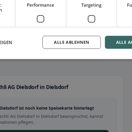
t
Performance
Targeting
Fu
h
EIGEN
ALLE ABLEHNEN
ALLE A
li AG Dielsdorf in Dielsdorf
 Dielsdorf ist noch keine Speisekarte hinterlegt
schli AG Dielsdorf in Dielsdorf beanspruchst, kannst
mationen pflegen.