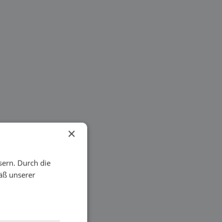
×
sern. Durch die
äß unserer