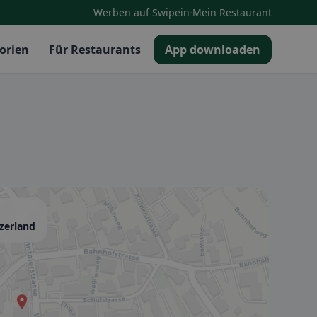
·
Werben auf Swipein
Mein Restaurant
orien
Für Restaurants
App downloaden
tzerland