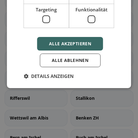
Targeting
Funktionalität
Bonstetten
Hausen am Albis
Hedingen
Kappel am Albis
ALLE AKZEPTIEREN
Knonau
Maschwanden
ALLE ABLEHNEN
DETAILS ANZEIGEN
Mettmenstetten
Obfelden
Rifferswil
Stallikon
Wettswil am Albis
Benken ZH
Berg am Irchel
Buch am Irchel