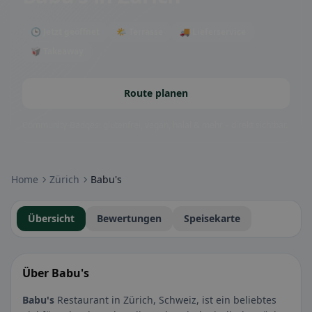
🕒 Jetzt geöffnet
🌤 Terrasse
🚚 Lieferservice
🥡 Takeaway
Route planen
Community-Badges: glutenfrei, vegan, halal & mehr – direkt sichtbar.
Home
Zürich
Babu's
Übersicht
Bewertungen
Speisekarte
Über Babu's
Babu's
Restaurant in Zürich, Schweiz, ist ein beliebtes