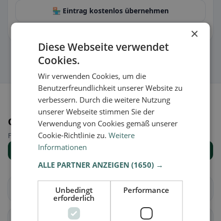
🏪 Eintrag kostenlos übernehmen
×
Damit kannst du Öffnungszeiten, Speisekarte & Infos pflegen.
Diese Webseite verwendet
Cookies.
Wir verwenden Cookies, um die
Benutzerfreundlichkeit unserer Website zu
verbessern. Durch die weitere Nutzung
unserer Webseite stimmen Sie der
Orte in der Nähe
Verwendung von Cookies gemäß unserer
Cookie-Richtlinie zu.
Weitere
Finde den passenden Ort für deine Restaurantsuche.
Informationen
Alle Orte anzeigen
ALLE PARTNER ANZEIGEN
(1650) →
Altendorf
Waltenstein
Unbedingt
Performance
erforderlich
Aeugst am Albis
Affoltern am Albis