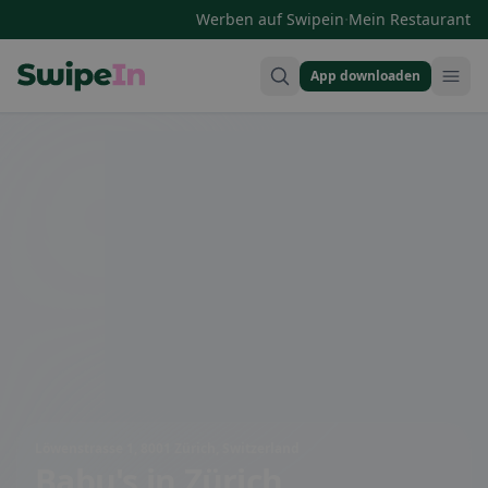
·
Werben auf Swipein
Mein Restaurant
App downloaden
Swipein Homepage
Löwenstrasse 1, 8001 Zürich, Switzerland
Babu's
in Zürich