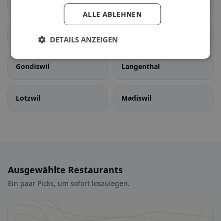
Auswil
Bannwil
ALLE ABLEHNEN
Bleienbach
Busswil bei Melchnau
DETAILS ANZEIGEN
Gondiswil
Langenthal
Lotzwil
Madiswil
Ausgewählte Restaurants
Ein paar Picks, um sofort loszulegen.