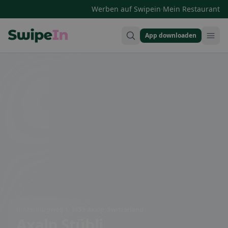
·
Werben auf Swipein
Mein Restaurant
App downloaden
Swipein Homepage
Hinterburgweg 1, 3855 Axalp, Switzerland
Axalp Stübli