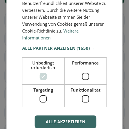
Benutzerfreundlichkeit unserer Website zu
verbessern. Durch die weitere Nutzung
unserer Webseite stimmen Sie der
Aarberg
Bargen (BE)
Verwendung von Cookies gemäß unserer
Cookie-Richtlinie zu.
Weitere
Informationen
Grossaffoltern
Kallnach
ALLE PARTNER ANZEIGEN
(1650) →
Kappelen
Lyss
Unbedingt
Performance
erforderlich
Meikirch
Radelfingen
Targeting
Funktionalität
Rapperswil (BE)
Schüpfen
Seedorf (BE)
Aarwangen
ALLE AKZEPTIEREN