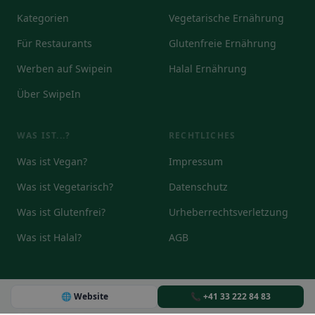
Kategorien
Vegetarische Ernährung
Für Restaurants
Glutenfreie Ernährung
Werben auf Swipein
Halal Ernährung
Über SwipeIn
WAS IST...?
RECHTLICHES
Was ist Vegan?
Impressum
Was ist Vegetarisch?
Datenschutz
Was ist Glutenfrei?
Urheberrechtsverletzung
Was ist Halal?
AGB
🌐 Website
📞 +41 33 222 84 83
© 2026