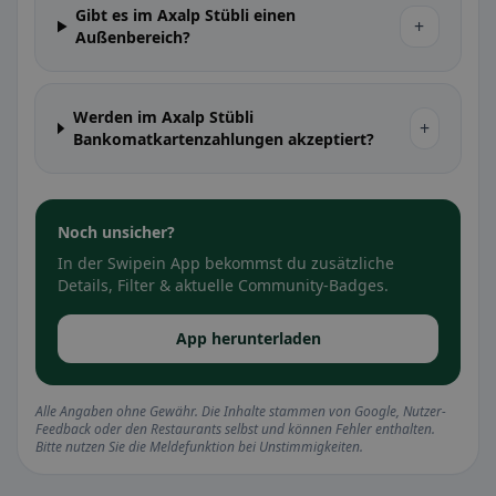
Gibt es im Axalp Stübli einen
+
Außenbereich?
Werden im Axalp Stübli
+
Bankomatkartenzahlungen akzeptiert?
Noch unsicher?
In der Swipein App bekommst du zusätzliche
Details, Filter & aktuelle Community-Badges.
App herunterladen
Alle Angaben ohne Gewähr. Die Inhalte stammen von Google, Nutzer-
Feedback oder den Restaurants selbst und können Fehler enthalten.
Bitte nutzen Sie die Meldefunktion bei Unstimmigkeiten.