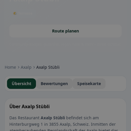
🌤 Terrasse
Route planen
Community-Badges: glutenfrei, vegan, halal & mehr – direkt sichtbar.
Home
Axalp
Axalp Stübli
Übersicht
Bewertungen
Speisekarte
Über Axalp Stübli
Das Restaurant
Axalp Stübli
befindet sich am
Hinterburgweg 1 in 3855 Axalp, Schweiz. Inmitten der
atemberaubenden Berglandschaft der Axalp bietet das