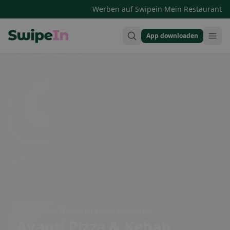
·
Werben auf Swipein
Mein Restaurant
App downloaden
Swipein Homepage
Hauptstrasse 65, 4522 Rüttenen, Switzerland
Avanti Pizza & Kebab