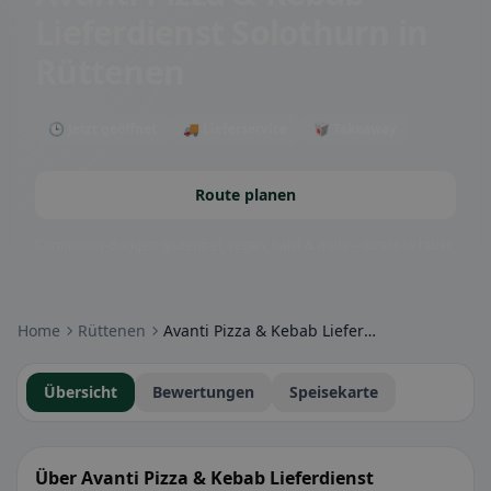
Lieferdienst Solothurn
in
Rüttenen
🕒 Jetzt geöffnet
🚚 Lieferservice
🥡 Takeaway
Route planen
Community-Badges: glutenfrei, vegan, halal & mehr – direkt sichtbar.
Home
Rüttenen
Avanti Pizza & Kebab Lieferdienst Solothurn
Übersicht
Bewertungen
Speisekarte
Über Avanti Pizza & Kebab Lieferdienst