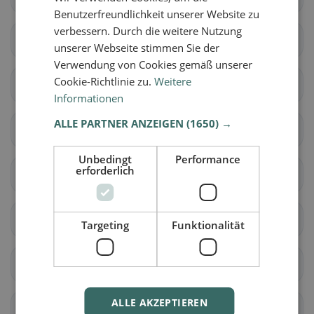
Benutzerfreundlichkeit unserer Website zu
verbessern. Durch die weitere Nutzung
Niederbuchsiten
Oberbuchsiten
unserer Webseite stimmen Sie der
Verwendung von Cookies gemäß unserer
Cookie-Richtlinie zu.
Weitere
Oensingen
Wolfwil
Informationen
ALLE PARTNER ANZEIGEN
(1650) →
Aedermannsdorf
Balsthal
Unbedingt
Performance
erforderlich
Herbetswil
Holderbank (SO)
Laupersdorf
Matzendorf
Targeting
Funktionalität
Mümliswil-Ramiswil
Welschenrohr-
Gänsbrunnen
ALLE AKZEPTIEREN
Biezwil
Lüterkofen-Ichertswil