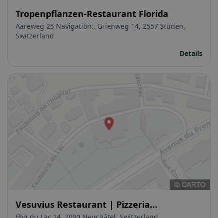
Tropenpflanzen-Restaurant Florida
Aareweg 25 Navigation:, Grienweg 14, 2557 Studen,
Switzerland
Details
Vesuvius Restaurant | Pizzeria
Napoletana
Fbg du Lac 14, 2000 Neuchâtel, Switzerland