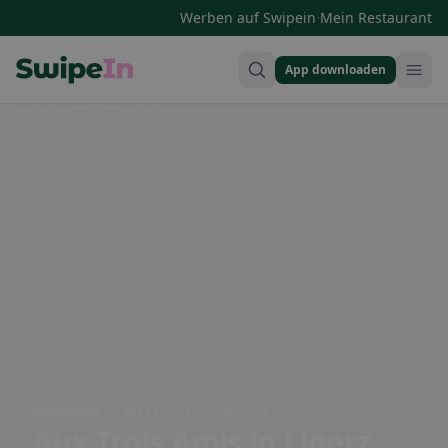
·
Werben auf Swipein
Mein Restaurant
App downloaden
Swipein Homepage
Untergasse 17, 2514 Ligerz, Switzerland
Aux Trois Amis
in Ligerz