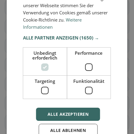
unserer Webseite stimmen Sie der
Grossaffoltern
Kallnach
Verwendung von Cookies gemäß unserer
Cookie-Richtlinie zu.
Weitere
Kappelen
Lyss
Informationen
ALLE PARTNER ANZEIGEN
(1650) →
Meikirch
Radelfingen
Unbedingt
Performance
erforderlich
Rapperswil (BE)
Schüpfen
Targeting
Funktionalität
Seedorf (BE)
Aarwangen
Auswil
Bannwil
ALLE AKZEPTIEREN
Bleienbach
Busswil bei Melchnau
ALLE ABLEHNEN