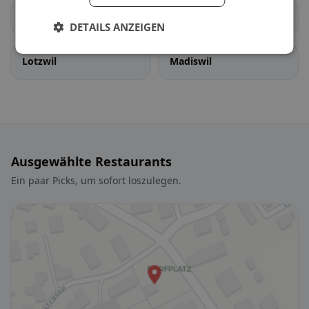
Gondiswil
Langenthal
DETAILS ANZEIGEN
Lotzwil
Madiswil
Ausgewählte Restaurants
Ein paar Picks, um sofort loszulegen.