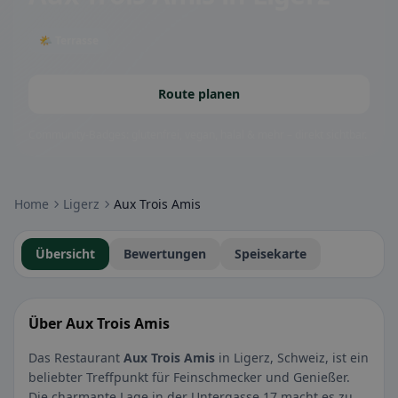
🌤 Terrasse
Route planen
Community-Badges: glutenfrei, vegan, halal & mehr – direkt sichtbar.
Home
Ligerz
Aux Trois Amis
Übersicht
Bewertungen
Speisekarte
Über Aux Trois Amis
Das Restaurant
Aux Trois Amis
in Ligerz, Schweiz, ist ein
beliebter Treffpunkt für Feinschmecker und Genießer.
Die charmante Lage in der Untergasse 17 macht es zu