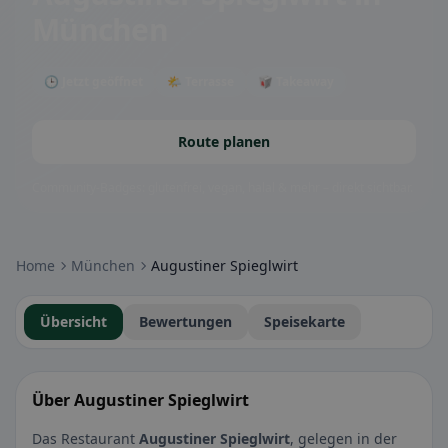
München
🕒 Jetzt geöffnet
🌤 Terrasse
🥡 Takeaway
Route planen
Community-Badges: glutenfrei, vegan, halal & mehr – direkt sichtbar.
Home
München
Augustiner Spieglwirt
Übersicht
Bewertungen
Speisekarte
Über Augustiner Spieglwirt
Das Restaurant
Augustiner Spieglwirt
, gelegen in der