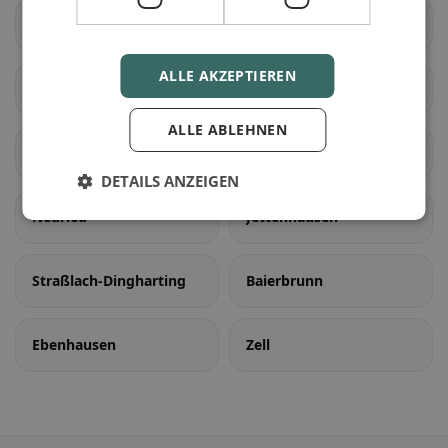
Kreuzpullach
Laufzorn
ALLE AKZEPTIEREN
Oberbiberg
Ödenpullach
ALLE ABLEHNEN
Pullach im Isartal
Sauerlach
DETAILS ANZEIGEN
Neuried
Jettenhausen
Straßlach-Dingharting
Baierbrunn
Ebenhausen
Zell