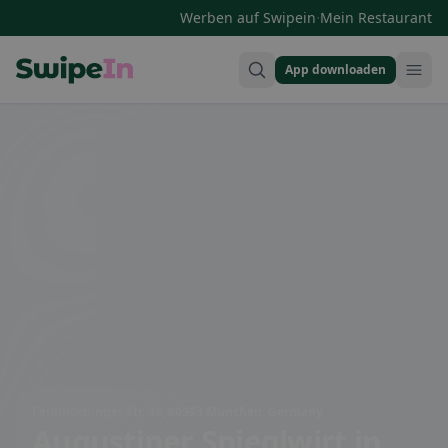
·
Werben auf Swipein
Mein Restaurant
App downloaden
Swipein Homepage
Feldmochinger Str. 38, 80993 München, Germany
Augustiner Spieglwirt
in