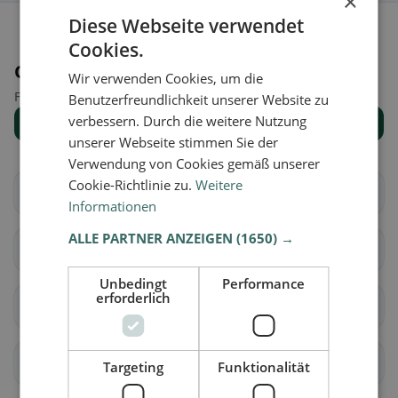
×
Diese Webseite verwendet
Cookies.
Orte in der Nähe
Wir verwenden Cookies, um die
Finde den passenden Ort für deine Restaurantsuche.
Benutzerfreundlichkeit unserer Website zu
verbessern. Durch die weitere Nutzung
Alle Orte anzeigen
unserer Webseite stimmen Sie der
Verwendung von Cookies gemäß unserer
Cookie-Richtlinie zu.
Weitere
München
Unterhaching
Informationen
ALLE PARTNER ANZEIGEN
(1650) →
Taufkirchen
Grünwald
Unbedingt
Performance
erforderlich
Deisenhofen
Oberhaching
Furth
Gerblinghausen
Targeting
Funktionalität