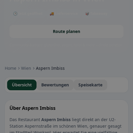
🕒 Jetzt geöffnet
🚚 Lieferservice
🥡 Takeaway
Route planen
Community-Badges: glutenfrei, vegan, halal & mehr – direkt sichtbar.
Home
Wien
Aspern Imbiss
Übersicht
Bewertungen
Speisekarte
Über Aspern Imbiss
Das Restaurant
Aspern Imbiss
liegt direkt an der U2-
Station Aspernstraße im schönen Wien, genauer gesagt
im Stadtteil Wonkapl. Hier erwartet Sie eine vielfältige