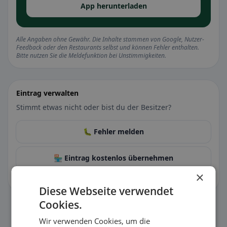
App herunterladen
Alle Angaben ohne Gewähr. Die Inhalte stammen von Google, Nutzer-
Feedback oder den Restaurants selbst und können Fehler enthalten.
Bitte nutzen Sie die Meldefunktion bei Unstimmigkeiten.
Eintrag verwalten
Stimmt etwas nicht oder bist du der Besitzer?
🐛 Fehler melden
🏪 Eintrag kostenlos übernehmen
×
Damit kannst du Öffnungszeiten, Speisekarte & Infos pflegen.
Diese Webseite verwendet
Cookies.
Wir verwenden Cookies, um die