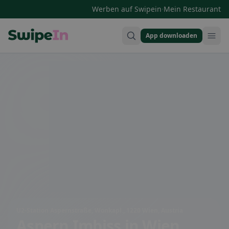
·
Werben auf Swipein
Mein Restaurant
App downloaden
Swipein Homepage
U2-Station Aspernstraße, Wonkapl., 1220 Wien, Austria
Aspern Imbiss
in Wien