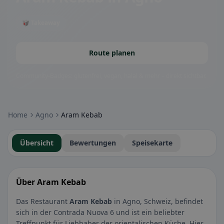
🥡 Takeaway
Route planen
Community-Badges: glutenfrei, vegan, halal & mehr – direkt sichtbar.
Home
Agno
Aram Kebab
Übersicht
Bewertungen
Speisekarte
Über Aram Kebab
Das Restaurant
Aram Kebab
in Agno, Schweiz, befindet
sich in der Contrada Nuova 6 und ist ein beliebter
Treffpunkt für Liebhaber der orientalischen Küche. Hier