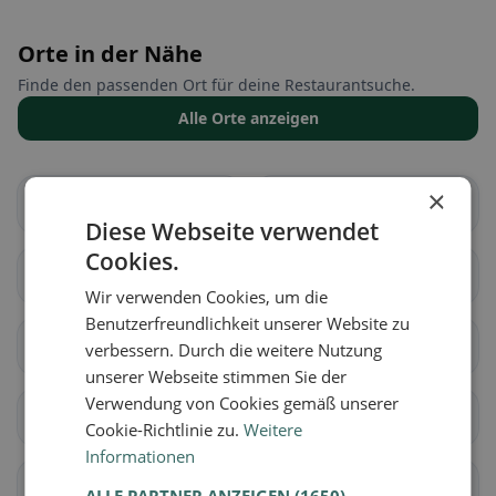
Orte in der Nähe
Finde den passenden Ort für deine Restaurantsuche.
Alle Orte anzeigen
×
Arbedo-Castione
Bellinzona
Diese Webseite verwendet
Cookies.
Cadenazzo
Isone
Wir verwenden Cookies, um die
Benutzerfreundlichkeit unserer Website zu
Lumino
Sant'Antonino
verbessern. Durch die weitere Nutzung
unserer Webseite stimmen Sie der
Verwendung von Cookies gemäß unserer
Acquarossa
Blenio
Cookie-Richtlinie zu.
Weitere
Informationen
Serravalle
Airolo