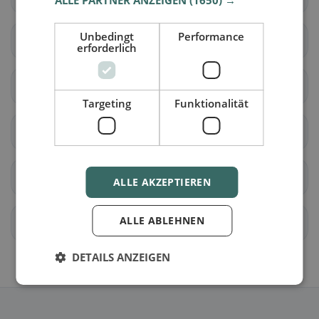
ALLE PARTNER ANZEIGEN
(1650) →
Unbedingt
Performance
Bedretto
Bodio
erforderlich
Dalpe
Faido
Targeting
Funktionalität
Giornico
Personico
Pollegio
Prato (Leventina)
ALLE AKZEPTIEREN
ALLE ABLEHNEN
Quinto
Ascona
DETAILS ANZEIGEN