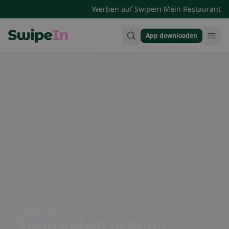
·
Werben auf Swipein
Mein Restaurant
App downloaden
Swipein Homepage
Contrada Nuova 6, 6982 Agno, Switzerland
Aram Kebab
in Agno