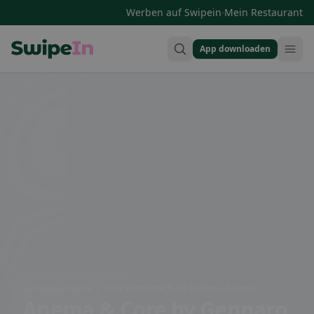
·
Werben auf Swipein
Mein Restaurant
App downloaden
Swipein Homepage
Salzleckerstraße 1, 5620 Schwarzach im Pongau, Austria
Anema & Core by Gennaro