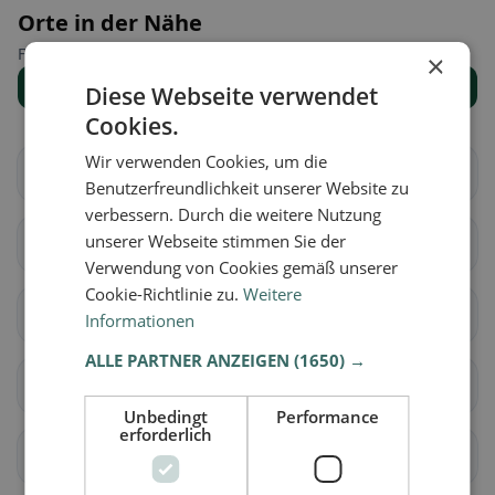
Orte in der Nähe
Finde den passenden Ort für deine Restaurantsuche.
×
Alle Orte anzeigen
Diese Webseite verwendet
Cookies.
Wir verwenden Cookies, um die
Altenmarkt im Pongau
Bad Hofgastein
Benutzerfreundlichkeit unserer Website zu
verbessern. Durch die weitere Nutzung
unserer Webseite stimmen Sie der
Bad Gastein
Bischofshofen
Verwendung von Cookies gemäß unserer
Cookie-Richtlinie zu.
Weitere
Dorfgastein
Eben im Pongau
Informationen
ALLE PARTNER ANZEIGEN
(1650) →
Filzmoos
Flachau
Unbedingt
Performance
erforderlich
Goldegg
Großarl