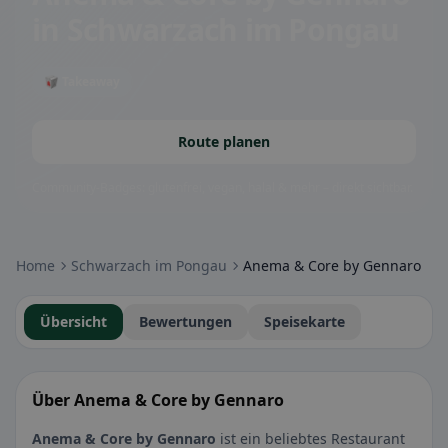
in Schwarzach im Pongau
🥡 Takeaway
Route planen
Community-Badges: glutenfrei, vegan, halal & mehr – direkt sichtbar.
Home
Schwarzach im Pongau
Anema & Core by Gennaro
Übersicht
Bewertungen
Speisekarte
Über Anema & Core by Gennaro
Anema & Core by Gennaro
ist ein beliebtes Restaurant