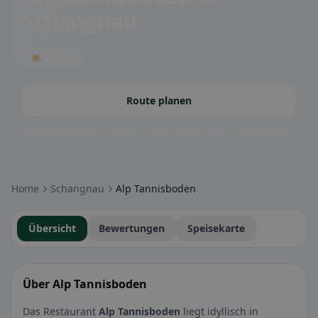
Schangnau
🌤 Terrasse
Route planen
Community-Badges: glutenfrei, vegan, halal & mehr – direkt sichtbar.
Home
Schangnau
Alp Tannisboden
Übersicht
Bewertungen
Speisekarte
Über Alp Tannisboden
Das Restaurant
Alp Tannisboden
liegt idyllisch in