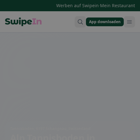
·
Werben auf Swipein
Mein Restaurant
App downloaden
Swipein Homepage
Tannisboden, 6197 Schangnau, Switzerland
Alp Tannisboden
in