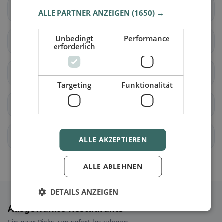
Seedorf (BE)
Aarwangen
ALLE PARTNER ANZEIGEN
(1650) →
Unbedingt
Performance
Auswil
Bannwil
erforderlich
Bleienbach
Busswil bei Melchnau
Targeting
Funktionalität
Gondiswil
Langenthal
Lotzwil
Madiswil
ALLE AKZEPTIEREN
ALLE ABLEHNEN
DETAILS ANZEIGEN
Ausgewählte Restaurants
Ein paar Picks, um sofort loszulegen.