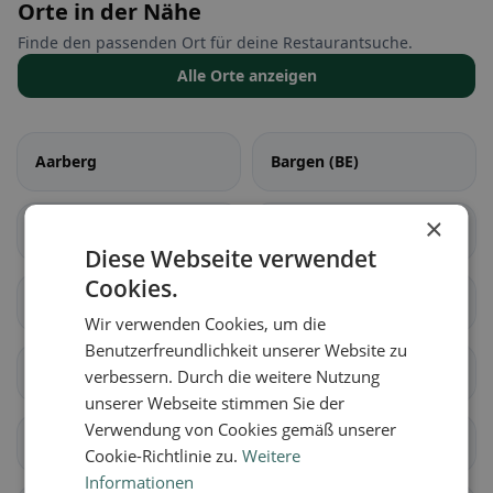
Orte in der Nähe
Finde den passenden Ort für deine Restaurantsuche.
Alle Orte anzeigen
Aarberg
Bargen (BE)
×
Grossaffoltern
Kallnach
Diese Webseite verwendet
Cookies.
Kappelen
Lyss
Wir verwenden Cookies, um die
Benutzerfreundlichkeit unserer Website zu
Meikirch
Radelfingen
verbessern. Durch die weitere Nutzung
unserer Webseite stimmen Sie der
Verwendung von Cookies gemäß unserer
Rapperswil (BE)
Schüpfen
Cookie-Richtlinie zu.
Weitere
Informationen