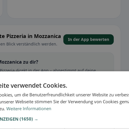
e Pizzeria in Mozzanica
In der App bewerten
en Blick verständlich werden.
Mozzanica zu dir?
Pizzeria direkt in der App – abgestimmt auf deine
 Gästen in Mozzanica einzuschätzen, ob dieses
ite verwendet Cookies.
okies, um die Benutzerfreundlichkeit unserer Website zu verbes
🕌 Halal
unserer Webseite stimmen Sie der Verwendung von Cookies gem
 zu.
Weitere Informationen
ANZEIGEN
(1650) →
t