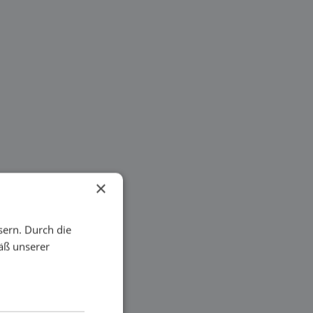
×
sern. Durch die
äß unserer