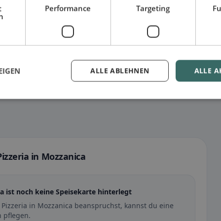
– besonders bei glutenfrei, vegan, vegetarisch oder
t
Performance
Targeting
Fu
h
EIGEN
ALLE ABLEHNEN
ALLE A
izzeria in Mozzanica
a ist noch keine Speisekarte hinterlegt
 Pizzeria in Mozzanica beanspruchst, kannst du eine
 pflegen.