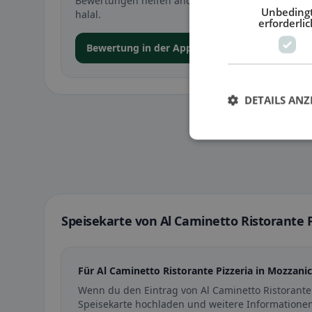
Bewertungen helfen anderen bei der Entscheidung 
Unbeding
halal.
erforderlic
Bewertung in der App abgeben
DETAILS ANZ
Speisekarte von Al Caminetto Ristorante P
Für Al Caminetto Ristorante Pizzeria in Mozzanic
Wenn du den Eintrag von Al Caminetto Ristorante
Speisekarte hochladen und weitere Informationen