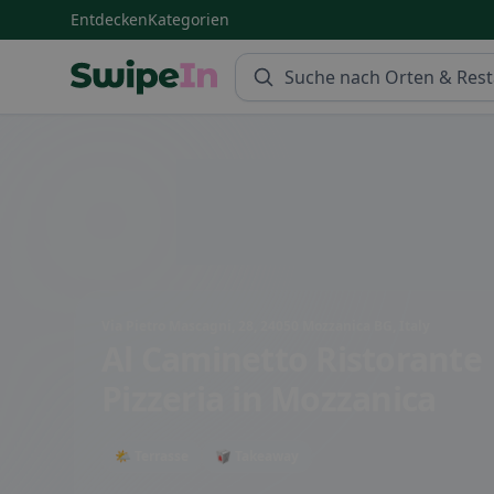
Entdecken
Kategorien
Swipein Homepage
Via Pietro Mascagni, 28, 24050 Mozzanica BG, Italy
Al Caminetto Ristorante
Pizzeria
in Mozzanica
🌤 Terrasse
🥡 Takeaway