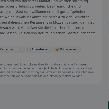
aten sind von höchster Qualität und werden sorgfältig
arisches Erlebnis zu bieten. Das freundliche und
dass jeder Gast sich willkommen und gut aufgehoben
nete Weinauswahl bekannt, die perfekt zu den Gerichten
hen italienischen Restaurant in Mozzanica sind, dann ist
 Besuch wert. Genießen Sie die köstlichen Speisen, die
d lassen Sie sich von der italienischen Gastfreundschaft
 Kartenzahlung
🍽️ Abendessen
🥪 Mittagessen
rt generiert. Es wird keine Gewähr für die inhaltliche Richtigkeit,
llten Informationen übernommen. Jegliche Nutzung der Inhalte erfolgt
der indirekt aus der Nutzung der Texte entstehen, ist ausgeschlossen,
ffnungszeiten können über die Meldefunktion gemeldet werden.