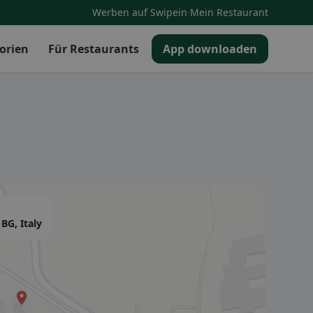
·
Werben auf Swipein
Mein Restaurant
orien
Für Restaurants
App downloaden
BG, Italy