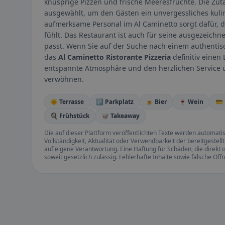
knusprige Pizzen und frische Meeresfrüchte. Die Zut
ausgewählt, um den Gästen ein unvergessliches kulin
aufmerksame Personal im Al Caminetto sorgt dafür, 
fühlt. Das Restaurant ist auch für seine ausgezeich
passt. Wenn Sie auf der Suche nach einem authentisc
das
Al Caminetto Ristorante Pizzeria
definitiv einen
entspannte Atmosphäre und den herzlichen Service un
verwöhnen.
🌞 Terrasse
🅿️ Parkplatz
🍺 Bier
🍷 Wein
💳
🍳 Frühstück
🥡 Takeaway
Die auf dieser Plattform veröffentlichten Texte werden automatisie
Vollständigkeit, Aktualität oder Verwendbarkeit der bereitgeste
auf eigene Verantwortung. Eine Haftung für Schäden, die direkt o
soweit gesetzlich zulässig. Fehlerhafte Inhalte sowie falsche Ö