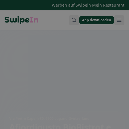
·
Werben auf Swipein
Mein Restaurant
App downloaden
Swipein Homepage
Via Pietro Capelli 30, 6900 Lugano, Switzerland
Afiordigusto BioBistrot e