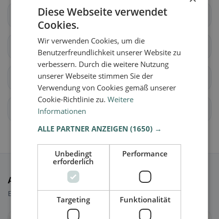
Diese Webseite verwendet
Villeneuve (VD)
Yvorne
Cookies.
Wir verwenden Cookies, um die
Aubonne
Ballens
Benutzerfreundlichkeit unserer Website zu
verbessern. Durch die weitere Nutzung
unserer Webseite stimmen Sie der
Berolle
Bière
Verwendung von Cookies gemäß unserer
Cookie-Richtlinie zu.
Weitere
Bougy-Villars
Féchy
Informationen
ALLE PARTNER ANZEIGEN
(1650) →
Unbedingt
Performance
erforderlich
Ausgewählte Restaurants
Ein paar Picks, um sofort loszulegen.
Targeting
Funktionalität