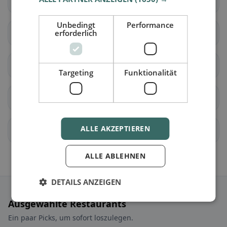
Mettmenstetten
Obfelden
Unbedingt
Performance
Rifferswil
erforderlich
Stallikon
Wettswil am Albis
Benken ZH
Targeting
Funktionalität
Berg am Irchel
Buch am Irchel
ALLE AKZEPTIEREN
Dachsen
Dorf
ALLE ABLEHNEN
DETAILS ANZEIGEN
Ausgewählte Restaurants
Ein paar Picks, um sofort loszulegen.