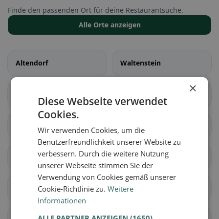
Finde den passenden Ort für deine Restaurantsuche.
Alle Orte anzeigen
Altendorf
Waltenstein
×
Aeugst am Albis
Affoltern am Albis
Diese Webseite verwendet
Cookies.
Bonstetten
Hausen am Albis
Wir verwenden Cookies, um die
Benutzerfreundlichkeit unserer Website zu
verbessern. Durch die weitere Nutzung
Hedingen
Kappel am Albis
unserer Webseite stimmen Sie der
Verwendung von Cookies gemäß unserer
Knonau
Maschwanden
Cookie-Richtlinie zu.
Weitere
Informationen
ALLE PARTNER ANZEIGEN
(1650) →