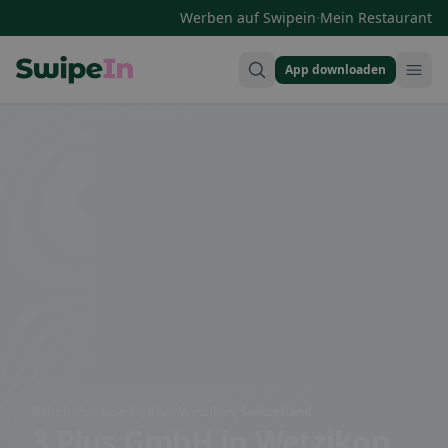
·
Werben auf Swipein
Mein Restaurant
App downloaden
Swipein Homepage
Bahnhofstrasse 99, 8620 Wetzikon, Switzerland
3 Plus GmbH
in Wetzikon