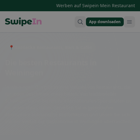
·
Werben auf Swipein
Mein Restaurant
App downloaden
Swipein Homepage
📍 Entdecke Restaurants, Bars & Cafés
Die besten Restaurants in
Weiningen
In Weiningen (ZH) gibt es eine Vielzahl von Restaurants, die
für jeden Geschmack etwas bieten. Von traditioneller
Schweizer Küche bis hin zu internationalen Spezialitäten ist
für jeden etwas dabei. Genießen Sie in gemütlicher
Atmosphäre kulinarische Köstlichkeiten und lassen Sie sich
von der Vielfalt der Gastronomie in Weiningen überraschen.