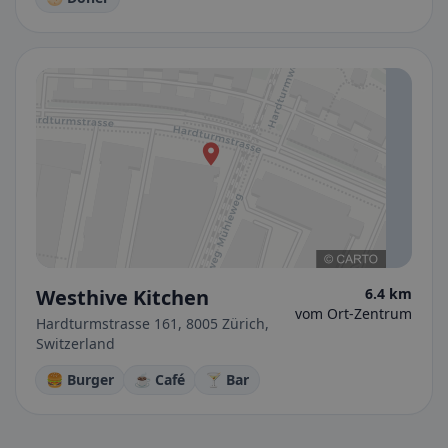
Westhive Kitchen
6.4 km
vom Ort-Zentrum
Hardturmstrasse 161, 8005 Zürich,
Switzerland
🍔 Burger
☕ Café
🍸 Bar