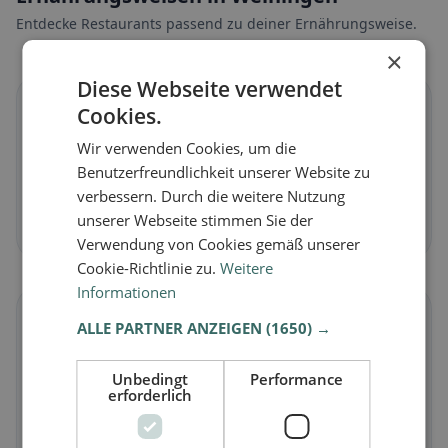
Entdecke Restaurants passend zu deiner Ernährungsweise.
×
Diese Webseite verwendet
🌱
Cookies.
Wir verwenden Cookies, um die
Vegan
in Weiningen
Benutzerfreundlichkeit unserer Website zu
Pflanzliche Gerichte & vegane Küche
verbessern. Durch die weitere Nutzung
unserer Webseite stimmen Sie der
Jetzt entdecken →
Verwendung von Cookies gemäß unserer
Cookie-Richtlinie zu.
Weitere
Informationen
🥕
ALLE PARTNER ANZEIGEN
(1650) →
Vegetarisch
in Weiningen
Unbedingt
Performance
erforderlich
Fleischlose Gerichte & vegetarische Klassiker
Jetzt entdecken →