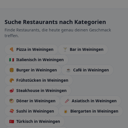
Suche Restaurants nach Kategorien
Finde Restaurants, die heute genau deinen Geschmack
treffen.
🍕
Pizza
in Weiningen
🍸
Bar
in Weiningen
🇮🇹
Italienisch
in Weiningen
🍔
Burger
in Weiningen
☕
Café
in Weiningen
🥐
Frühstücken
in Weiningen
🥩
Steakhouse
in Weiningen
🥙
Döner
in Weiningen
🥢
Asiatisch
in Weiningen
🍣
Sushi
in Weiningen
🍺
Biergarten
in Weiningen
🇹🇷
Türkisch
in Weiningen