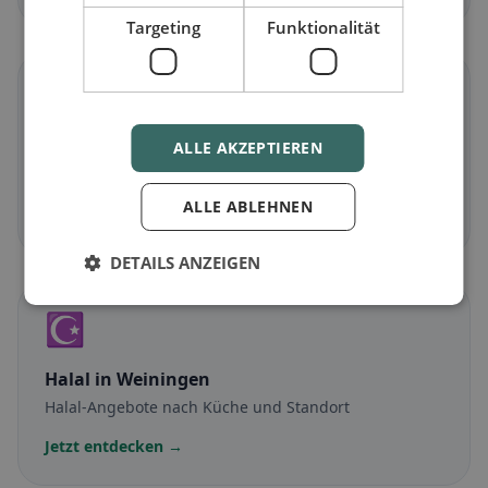
Targeting
Funktionalität
🌾
Glutenfrei
in Weiningen
ALLE AKZEPTIEREN
Glutenfreie Optionen & Community-Tipps
ALLE ABLEHNEN
Jetzt entdecken →
DETAILS ANZEIGEN
☪️
Halal
in Weiningen
Halal-Angebote nach Küche und Standort
Jetzt entdecken →