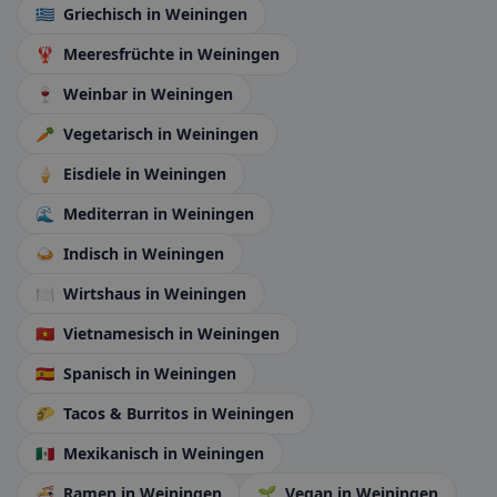
🇬🇷
Griechisch
in Weiningen
🦞
Meeresfrüchte
in Weiningen
🍷
Weinbar
in Weiningen
🥕
Vegetarisch
in Weiningen
🍦
Eisdiele
in Weiningen
🌊
Mediterran
in Weiningen
🍛
Indisch
in Weiningen
🍽️
Wirtshaus
in Weiningen
🇻🇳
Vietnamesisch
in Weiningen
🇪🇸
Spanisch
in Weiningen
🌮
Tacos & Burritos
in Weiningen
🇲🇽
Mexikanisch
in Weiningen
🍜
Ramen
in Weiningen
🌱
Vegan
in Weiningen