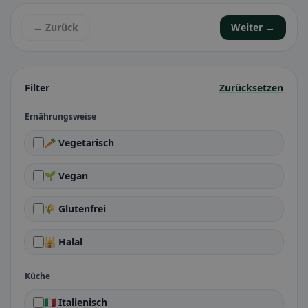
← Zurück
Weiter →
Filter
Zurücksetzen
Ernährungsweise
🥕 Vegetarisch
🌱 Vegan
🌾 Glutenfrei
🕌 Halal
Küche
🇮🇹 Italienisch