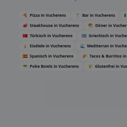
🍕
Pizza
in Vucherens
🍸
Bar
in Vucherens

🥩
Steakhouse
in Vucherens
🥙
Döner
in Vuche
🇹🇷
Türkisch
in Vucherens
🇬🇷
Griechisch
in Vuche
🍦
Eisdiele
in Vucherens
🌊
Mediterran
in Vuche
🇪🇸
Spanisch
in Vucherens
🌮
Tacos & Burritos
in
🥗
Poke Bowls
in Vucherens
🌾
Glutenfrei
in Vu