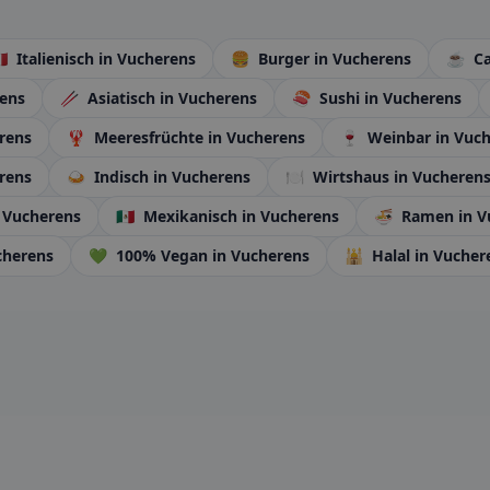
🇹
Italienisch
in Vucherens
🍔
Burger
in Vucherens
☕
Ca
rens
🥢
Asiatisch
in Vucherens
🍣
Sushi
in Vucherens
rens
🦞
Meeresfrüchte
in Vucherens
🍷
Weinbar
in Vuc
rens
🍛
Indisch
in Vucherens
🍽️
Wirtshaus
in Vucheren
 Vucherens
🇲🇽
Mexikanisch
in Vucherens
🍜
Ramen
in 
cherens
💚
100% Vegan
in Vucherens
🕌
Halal
in Vucher