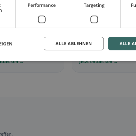
t
Performance
Targeting
Fu
h
🌾
arisch
in Vucherens
Glutenfrei
in Vucheren
EIGEN
ALLE ABLEHNEN
ALLE A
lose Gerichte &
Glutenfreie Optionen &
ische Klassiker
Community-Tipps
entdecken →
Jetzt entdecken →
effen.