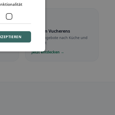
nktionalität
☪️
s
Halal
in Vucherens
KZEPTIEREN
Halal-Angebote nach Küche und
Standort
Jetzt entdecken →