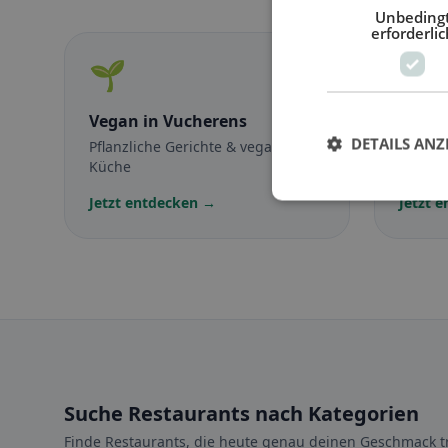
Unbeding
erforderlic
🌱
🥕
Vegan
in Vucherens
Veget
DETAILS ANZ
Pflanzliche Gerichte & vegane
Fleisch
Küche
vegetar
Jetzt entdecken →
Jetzt 
Suche Restaurants nach Kategorien
Finde Restaurants, die heute genau deinen Geschmack tr