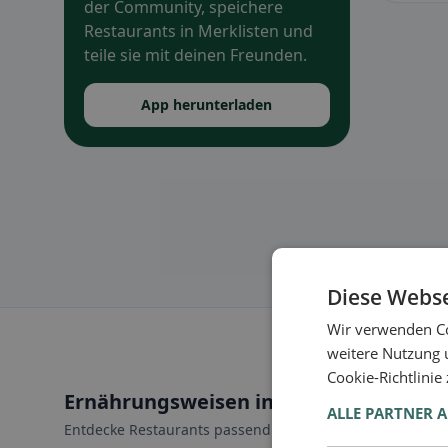
der Community, speichere
Restaurants in Merklisten und
teile sie mit deinen Freunden.
App herunterladen
Diese Webse
Wir verwenden Co
weitere Nutzung 
Cookie-Richtlinie
Ernährungsweisen in Vucherens
ALLE PARTNER 
Entdecke Restaurants passend zu deiner Ernährungswei