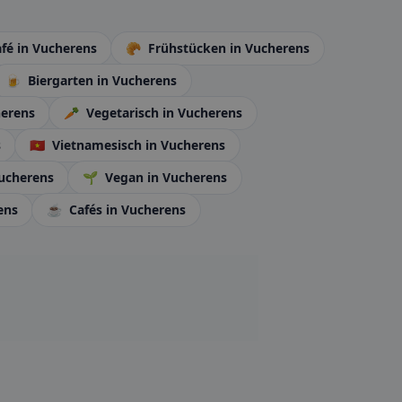
fé
in Vucherens
🥐
Frühstücken
in Vucherens
🍺
Biergarten
in Vucherens
herens
🥕
Vegetarisch
in Vucherens
s
🇻🇳
Vietnamesisch
in Vucherens
Vucherens
🌱
Vegan
in Vucherens
ens
☕
Cafés
in Vucherens