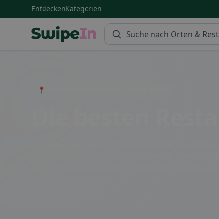
Entdecken
Kategorien
Swipein Homepage
📍 Entdecke Restaurants, Bars & Cafés
Die besten Rest
Vucherens ist bekannt für seine vielfältige Resta
Geschmack. Genießen Sie traditionelle Schweizer K
Auswahl an kulinarischen Erlebnissen für jeden G