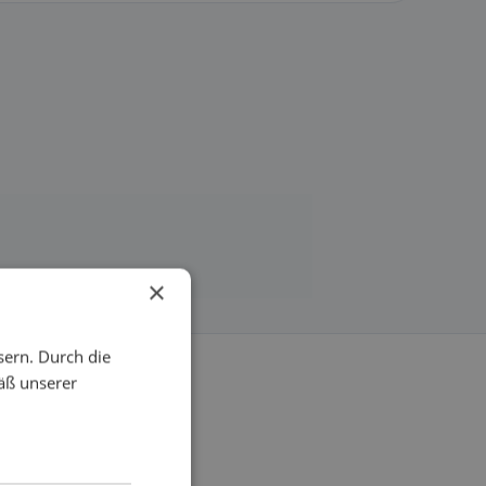
×
sern. Durch die
äß unserer