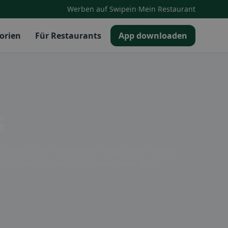
·
Werben auf Swipein
Mein Restaurant
orien
Für Restaurants
App downloaden
s
staurants, hier findet jeder etwas nach seinem
Restaurants in Vucherens bieten eine große