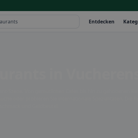
Entdecken
Kateg
aurants in Vucheren
urant-Szene. Von gemütlichen Cafés bis hin zu gehobenen Re
üche oder probieren Sie internationale Spezialitäten. Die 
eschmack und Geldbeutel.