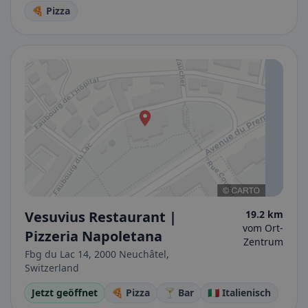
🍕 Pizza
Vesuvius Restaurant |
19.2 km
vom Ort-
Pizzeria Napoletana
Zentrum
Fbg du Lac 14, 2000 Neuchâtel,
Switzerland
Jetzt geöffnet
🍕 Pizza
🍸 Bar
🇮🇹 Italienisch