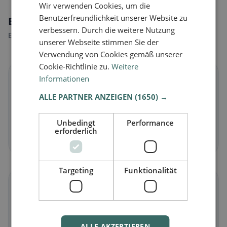
Wir verwenden Cookies, um die
Benutzerfreundlichkeit unserer Website zu
Ernährungsweisen in Villeret
verbessern. Durch die weitere Nutzung
Entdecke Restaurants passend zu deiner Ernährungsweise.
unserer Webseite stimmen Sie der
Verwendung von Cookies gemäß unserer
Cookie-Richtlinie zu.
Weitere
🌱
Informationen
ALLE PARTNER ANZEIGEN
(1650) →
Vegan
in Villeret
Pflanzliche Gerichte & vegane Küche
Unbedingt
Performance
erforderlich
Jetzt entdecken →
Targeting
Funktionalität
🥕
Vegetarisch
in Villeret
Fleischlose Gerichte & vegetarische Klassiker
ALLE AKZEPTIEREN