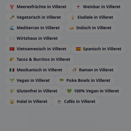
🦞
Meeresfrüchte
in Villeret
🍷
Weinbar
in Villeret
🥕
Vegetarisch
in Villeret
🍦
Eisdiele
in Villeret
🌊
Mediterran
in Villeret
🍛
Indisch
in Villeret
🍽️
Wirtshaus
in Villeret
🇻🇳
Vietnamesisch
in Villeret
🇪🇸
Spanisch
in Villeret
🌮
Tacos & Burritos
in Villeret
🇲🇽
Mexikanisch
in Villeret
🍜
Ramen
in Villeret
🌱
Vegan
in Villeret
🥗
Poke Bowls
in Villeret
🌾
Glutenfrei
in Villeret
💚
100% Vegan
in Villeret
🕌
Halal
in Villeret
☕
Cafés
in Villeret