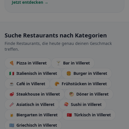
Jetzt entdecken →
Suche Restaurants nach Kategorien
Finde Restaurants, die heute genau deinen Geschmack
treffen.
🍕
Pizza
in Villeret
🍸
Bar
in Villeret
🇮🇹
Italienisch
in Villeret
🍔
Burger
in Villeret
☕
Café
in Villeret
🥐
Frühstücken
in Villeret
🥩
Steakhouse
in Villeret
🥙
Döner
in Villeret
🥢
Asiatisch
in Villeret
🍣
Sushi
in Villeret
🍺
Biergarten
in Villeret
🇹🇷
Türkisch
in Villeret
🇬🇷
Griechisch
in Villeret