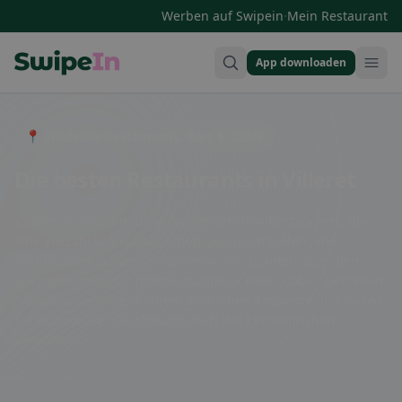
·
Werben auf Swipein
Mein Restaurant
App downloaden
Swipein Homepage
📍 Entdecke Restaurants, Bars & Cafés
Die besten Restaurants in Villeret
Villeret ist bekannt für seine gemütlichen Restaurants, die
eine Vielzahl von kulinarischen Genüssen bieten. Von
traditioneller Schweizer Küche bis hin zu internationalen
Spezialitäten ist für jeden Geschmack etwas dabei. Genießen
Sie lokale Gerichte in einem idyllischen Ambiente und lassen
Sie sich von der Gastfreundschaft der Einheimischen
verwöhnen.