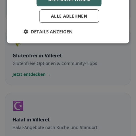
Jetzt entdecken →
ALLE ABLEHNEN
DETAILS ANZEIGEN
🌾
Glutenfrei
in Villeret
Glutenfreie Optionen & Community-Tipps
Jetzt entdecken →
☪️
Halal
in Villeret
Halal-Angebote nach Küche und Standort