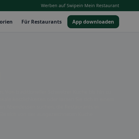
·
Werben auf Swipein
Mein Restaurant
orien
Für Restaurants
App downloaden
g
n. Von traditioneller Schweizer Küche bis hin zu
kale Köstlichkeiten oder lassen Sie sich in einem
en Abendessen suchen, die Restaurants in
Sie sich von der ausgezeichneten Küche