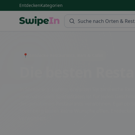
Entdecken
Kategorien
Swipein Homepage
📍 Entdecke Restaurants, Bars & Cafés
Die besten Resta
In Sörenberg, Luzern, erwarten Sie zahlreiche Rest
internationalen Spezialitäten ist für jeden Geschm
der gehobenen Restaurants verwöhnen. Egal ob Si
Sörenberg lassen keine Wünsche offen. Entdecken 
verwöhnen.