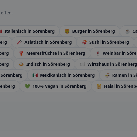
effen.
🇹
Italienisch
in Sörenberg
🍔
Burger
in Sörenberg
☕
Ca
berg
🥢
Asiatisch
in Sörenberg
🍣
Sushi
in Sörenberg
berg
🦞
Meeresfrüchte
in Sörenberg
🍷
Weinbar
in Sör
berg
🍛
Indisch
in Sörenberg
🍽️
Wirtshaus
in Sörenber
 Sörenberg
🇲🇽
Mexikanisch
in Sörenberg
🍜
Ramen
in 
renberg
💚
100% Vegan
in Sörenberg
🕌
Halal
in Sörenb