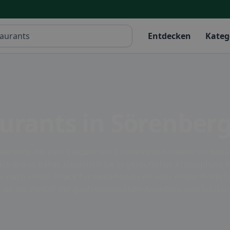
Entdecken
Kateg
urants in Sörenber
aurants, die eine Vielzahl von kulinarischen Genüssen biete
ack etwas dabei. Genießen Sie in gemütlicher Atmosphäre lo
e nach einem Snack für zwischendurch oder einem festlich
Sie die Vielfalt der gastronomischen Angebote und lassen 