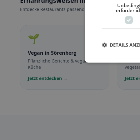
Ernährungsweisen in Sörenberg
Unbeding
Entdecke Restaurants passend zu deiner Ernährungswei
erforderlic
🌱
🥕
DETAILS ANZ
Vegan
in Sörenberg
Veget
Pflanzliche Gerichte & vegane
Fleisch
Küche
vegetar
Jetzt entdecken →
Jetzt 