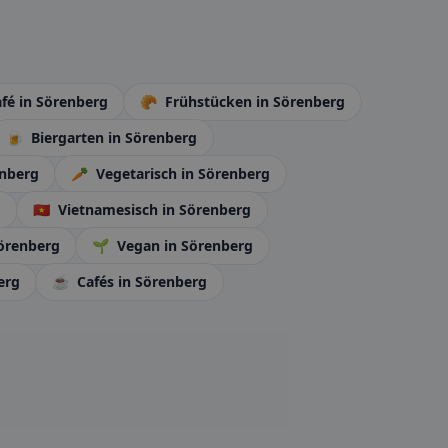
fé
in Sörenberg
🥐
Frühstücken
in Sörenberg
🍺
Biergarten
in Sörenberg
enberg
🥕
Vegetarisch
in Sörenberg
g
🇻🇳
Vietnamesisch
in Sörenberg
Sörenberg
🌱
Vegan
in Sörenberg
erg
☕
Cafés
in Sörenberg