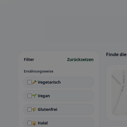
Finde di
Filter
Zurücksetzen
Ernährungsweise
🥕 Vegetarisch
🌱 Vegan
🌾 Glutenfrei
🕌 Halal