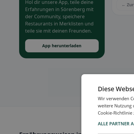
Hol dir unsere App, teile deine
← Zur
Erfahrungen in Sörenberg mit
der Community, speichere
Restaurants in Merklisten und
teile sie mit deinen Freunden.
App herunterladen
Diese Webse
Wir verwenden Co
weitere Nutzung 
Cookie-Richtlinie
ALLE PARTNER 