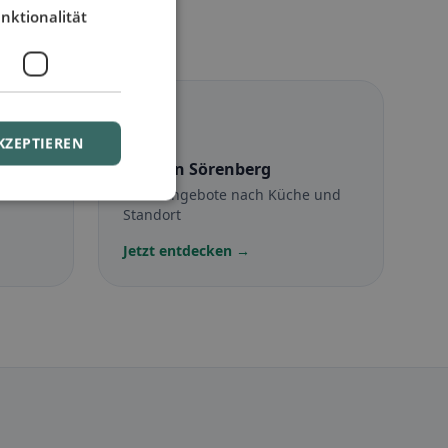
nktionalität
☪️
KZEPTIEREN
g
Halal
in Sörenberg
Halal-Angebote nach Küche und
Standort
Jetzt entdecken →