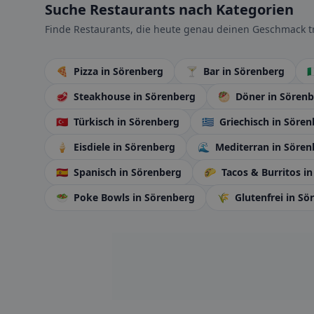
Suche Restaurants nach Kategorien
Finde Restaurants, die heute genau deinen Geschmack tr
🍕
Pizza
in Sörenberg
🍸
Bar
in Sörenberg

🥩
Steakhouse
in Sörenberg
🥙
Döner
in Sören
🇹🇷
Türkisch
in Sörenberg
🇬🇷
Griechisch
in Sören
🍦
Eisdiele
in Sörenberg
🌊
Mediterran
in Sören
🇪🇸
Spanisch
in Sörenberg
🌮
Tacos & Burritos
in
🥗
Poke Bowls
in Sörenberg
🌾
Glutenfrei
in Sö