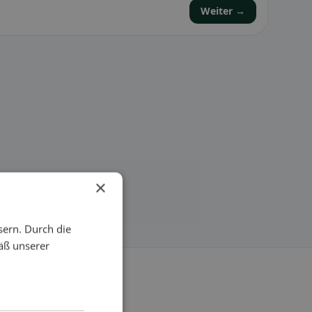
Weiter →
×
sern. Durch die
äß unserer