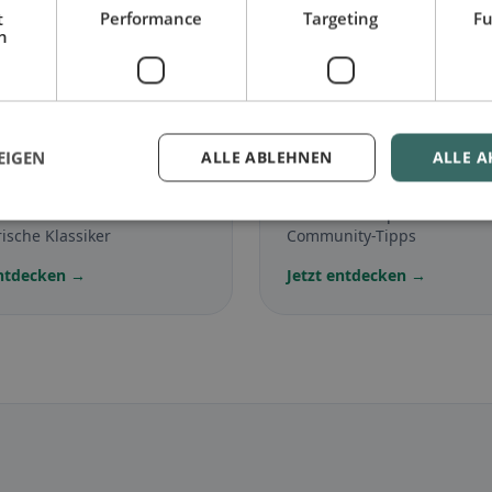
t
Performance
Targeting
Fu
se.
h
🌾
EIGEN
ALLE ABLEHNEN
ALLE A
arisch
in Sörenberg
Glutenfrei
in Sörenber
lose Gerichte &
Glutenfreie Optionen &
ische Klassiker
Community-Tipps
entdecken →
Jetzt entdecken →