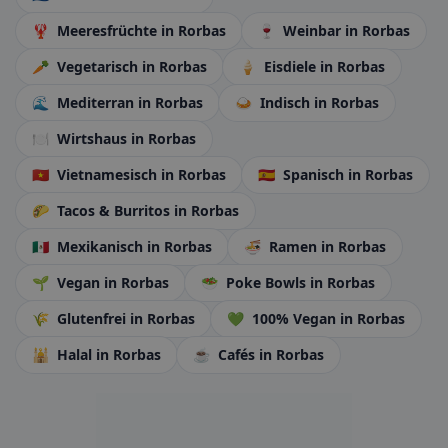
🦞
Meeresfrüchte
in Rorbas
🍷
Weinbar
in Rorbas
🥕
Vegetarisch
in Rorbas
🍦
Eisdiele
in Rorbas
🌊
Mediterran
in Rorbas
🍛
Indisch
in Rorbas
🍽️
Wirtshaus
in Rorbas
🇻🇳
Vietnamesisch
in Rorbas
🇪🇸
Spanisch
in Rorbas
🌮
Tacos & Burritos
in Rorbas
🇲🇽
Mexikanisch
in Rorbas
🍜
Ramen
in Rorbas
🌱
Vegan
in Rorbas
🥗
Poke Bowls
in Rorbas
🌾
Glutenfrei
in Rorbas
💚
100% Vegan
in Rorbas
🕌
Halal
in Rorbas
☕
Cafés
in Rorbas