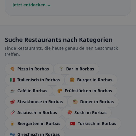
Jetzt entdecken →
Suche Restaurants nach Kategorien
Finde Restaurants, die heute genau deinen Geschmack
treffen.
🍕
Pizza
in Rorbas
🍸
Bar
in Rorbas
🇮🇹
Italienisch
in Rorbas
🍔
Burger
in Rorbas
☕
Café
in Rorbas
🥐
Frühstücken
in Rorbas
🥩
Steakhouse
in Rorbas
🥙
Döner
in Rorbas
🥢
Asiatisch
in Rorbas
🍣
Sushi
in Rorbas
🍺
Biergarten
in Rorbas
🇹🇷
Türkisch
in Rorbas
🇬🇷
Griechisch
in Rorbas