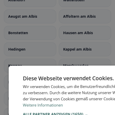
Aeugst am Albis
Affoltern am Albis
Bonstetten
Hausen am Albis
Hedingen
Kappel am Albis
Knonau
Maschwanden
Diese Webseite verwendet Cookies.
Mettmenstetten
Obfelden
Wir verwenden Cookies, um die Benutzerfreundlichk
zu verbessern. Durch die weitere Nutzung unserer 
Rifferswil
der Verwendung von Cookies gemäß unserer Cookie-R
Stallikon
Weitere Informationen
ALLE PARTNER ANZEIGEN
(1650) →
Wettswil am Albis
Benken ZH