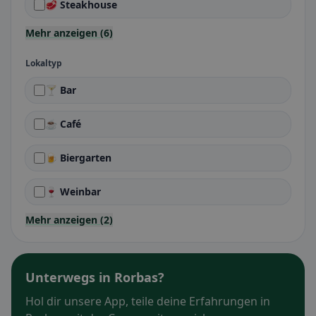
🥩 Steakhouse
Mehr anzeigen (6)
Lokaltyp
🍸 Bar
☕ Café
🍺 Biergarten
🍷 Weinbar
Mehr anzeigen (2)
Unterwegs in Rorbas?
Hol dir unsere App, teile deine Erfahrungen in