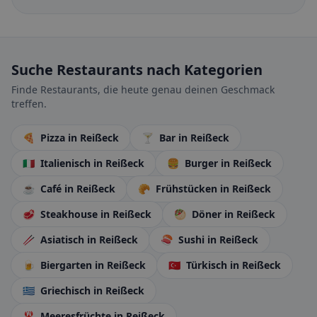
Suche Restaurants nach Kategorien
Finde Restaurants, die heute genau deinen Geschmack
treffen.
🍕
Pizza
in Reißeck
🍸
Bar
in Reißeck
🇮🇹
Italienisch
in Reißeck
🍔
Burger
in Reißeck
☕
Café
in Reißeck
🥐
Frühstücken
in Reißeck
🥩
Steakhouse
in Reißeck
🥙
Döner
in Reißeck
🥢
Asiatisch
in Reißeck
🍣
Sushi
in Reißeck
🍺
Biergarten
in Reißeck
🇹🇷
Türkisch
in Reißeck
🇬🇷
Griechisch
in Reißeck
🦞
Meeresfrüchte
in Reißeck