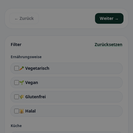
← Zurück
Weiter →
Filter
Zurücksetzen
Ernährungsweise
🥕 Vegetarisch
🌱 Vegan
🌾 Glutenfrei
🕌 Halal
Küche