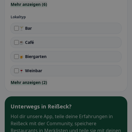
Mehr anzeigen (6)
Lokaltyp
🍸 Bar
☕ Café
🍺 Biergarten
🍷 Weinbar
Mehr anzeigen (2)
Unterwegs in Reißeck?
Hol dir unsere App, teile deine Erfahrungen in
Reißeck mit der Community, speichere
Restaurants in Merklisten und teile sie mit deinen