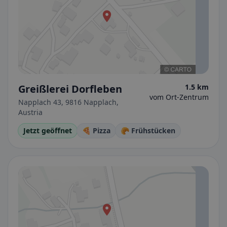
Greißlerei Dorfleben
1.5 km
vom Ort-Zentrum
Napplach 43, 9816 Napplach,
Austria
Jetzt geöffnet
🍕 Pizza
🥐 Frühstücken