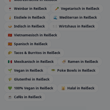
🍷
Weinbar
in Reißeck
🥕
Vegetarisch
in Reißeck
🍦
Eisdiele
in Reißeck
🌊
Mediterran
in Reißeck
🍛
Indisch
in Reißeck
🍽️
Wirtshaus
in Reißeck
🇻🇳
Vietnamesisch
in Reißeck
🇪🇸
Spanisch
in Reißeck
🌮
Tacos & Burritos
in Reißeck
🇲🇽
Mexikanisch
in Reißeck
🍜
Ramen
in Reißeck
🌱
Vegan
in Reißeck
🥗
Poke Bowls
in Reißeck
🌾
Glutenfrei
in Reißeck
💚
100% Vegan
in Reißeck
🕌
Halal
in Reißeck
☕
Cafés
in Reißeck