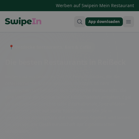
·
Werben auf Swipein
Mein Restaurant
App downloaden
Swipein Homepage
📍 Entdecke Restaurants, Bars & Cafés
Die besten Restaurants in Reißeck
Reißeck ist ein beliebtes Ziel für Feinschmecker, die die
österreichische Küche genießen möchten. In dem
malerischen Ort befinden sich zahlreiche Restaurants, die
eine Vielzahl von kulinarischen Köstlichkeiten anbieten. Egal
ob traditionelle Gerichte oder internationale Spezialitäten -
hier kommt jeder auf seine Kosten. Genießen Sie in
gemütlicher Atmosphäre die regionalen Speisen und lassen
Sie sich von der Gastfreundschaft der Einheimischen
verwöhnen.