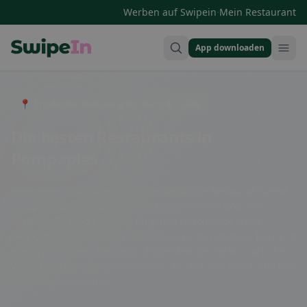
·
Werben auf Swipein
Mein Restaurant
App downloaden
Swipein Homepage
📍 Entdecke Restaurants, Bars & Cafés
Die besten Restaurants in
Pompaples
Pompaples ist bekannt für seine vielfältige Restaurantszene.
Von gemütlichen Cafés bis hin zu gehobenen Gourmet-
Restaurants bietet der Ort für jeden Geschmack etwas.
Genießen Sie lokale Spezialitäten und internationale Küche in
einem idyllischen Ambiente. Entdecken Sie die kulinarische
Vielfalt von Pompaples und lassen Sie sich von den köstlichen
Gerichten verwöhnen.