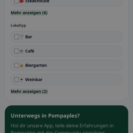
🥩 Steakhouse
Mehr anzeigen (6)
Lokaltyp
🍸 Bar
☕ Café
🍺 Biergarten
🍷 Weinbar
Mehr anzeigen (2)
Unterwegs in Pompaples?
Hol dir unsere App, teile deine Erfahrungen in
Pompaples mit der Community, speichere