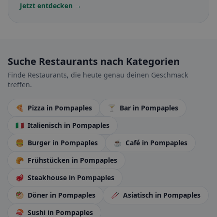
Jetzt entdecken →
Suche Restaurants nach Kategorien
Finde Restaurants, die heute genau deinen Geschmack
treffen.
🍕
Pizza
in Pompaples
🍸
Bar
in Pompaples
🇮🇹
Italienisch
in Pompaples
🍔
Burger
in Pompaples
☕
Café
in Pompaples
🥐
Frühstücken
in Pompaples
🥩
Steakhouse
in Pompaples
🥙
Döner
in Pompaples
🥢
Asiatisch
in Pompaples
🍣
Sushi
in Pompaples