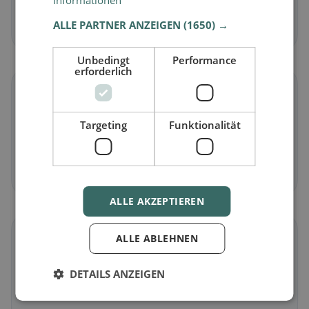
Informationen
Fleischlose Gerichte & vegetarische Klassiker
ALLE PARTNER ANZEIGEN
(1650) →
Jetzt entdecken →
Unbedingt
Performance
erforderlich
🌾
Targeting
Funktionalität
Glutenfrei
in Pompaples
Glutenfreie Optionen & Community-Tipps
Jetzt entdecken →
ALLE AKZEPTIEREN
☪️
ALLE ABLEHNEN
Halal
in Pompaples
DETAILS ANZEIGEN
Halal-Angebote nach Küche und Standort