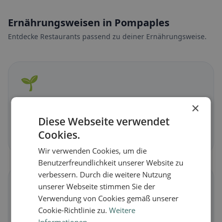
Ernährungsweisen in Pompaples
Entdecke Restaurants passend zu deiner Ernährungsweise.
🌱
Vegan
in Pompaples
×
Pflanzliche Gerichte & vegane Küche
Diese Webseite verwendet
Cookies.
Jetzt entdecken →
Wir verwenden Cookies, um die
Benutzerfreundlichkeit unserer Website zu
verbessern. Durch die weitere Nutzung
🥕
unserer Webseite stimmen Sie der
Verwendung von Cookies gemäß unserer
Vegetarisch
in Pompaples
Cookie-Richtlinie zu.
Weitere