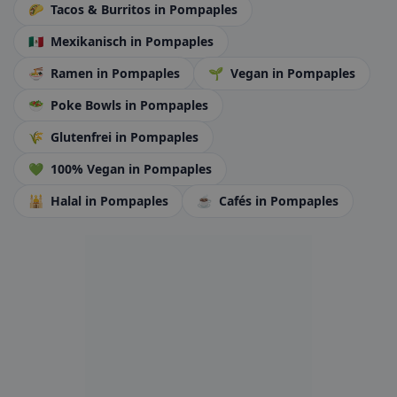
🌮
Tacos & Burritos
in Pompaples
🇲🇽
Mexikanisch
in Pompaples
🍜
Ramen
in Pompaples
🌱
Vegan
in Pompaples
🥗
Poke Bowls
in Pompaples
🌾
Glutenfrei
in Pompaples
💚
100% Vegan
in Pompaples
🕌
Halal
in Pompaples
☕
Cafés
in Pompaples