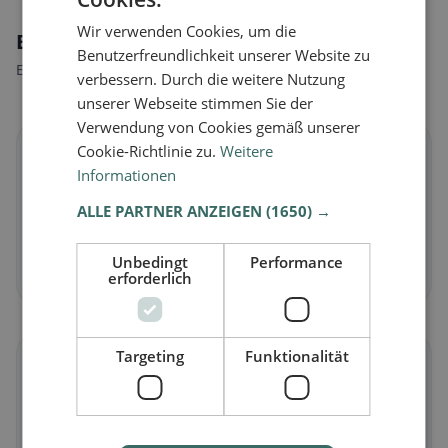
Wir verwenden Cookies, um die
Ernährungsweisen in Orpund
Benutzerfreundlichkeit unserer Website zu
Entdecke Restaurants passend zu deiner Ernährungsweise.
verbessern. Durch die weitere Nutzung
unserer Webseite stimmen Sie der
Verwendung von Cookies gemäß unserer
Cookie-Richtlinie zu.
Weitere
🌱
Informationen
Vegan
in Orpund
ALLE PARTNER ANZEIGEN
(1650) →
Pflanzliche Gerichte & vegane Küche
Unbedingt
Performance
Jetzt entdecken →
erforderlich
Targeting
Funktionalität
🥕
Vegetarisch
in Orpund
Fleischlose Gerichte & vegetarische Klassiker