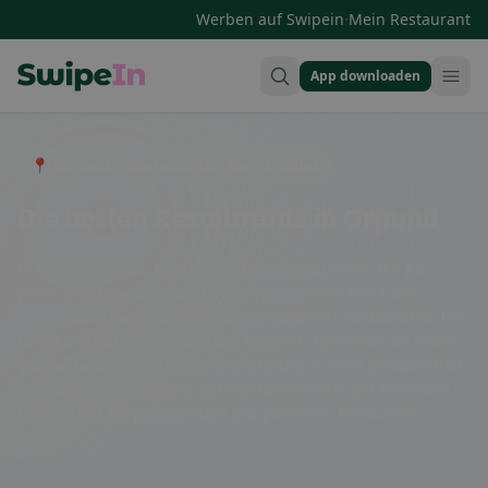
·
Werben auf Swipein
Mein Restaurant
App downloaden
Swipein Homepage
📍 Entdecke Restaurants, Bars & Cafés
Die besten Restaurants in Orpund
In Orpund gibt es eine Vielzahl von Restaurants, die für
jeden Geschmack etwas bieten. Von gemütlichen Café-
Restaurants bis hin zu gehobenen Gourmet-Restaurants, hier
findet man alles, was das Herz begehrt. Genießen Sie lokale
Spezialitäten und internationale Küche in einer entspannten
Atmosphäre. Ob alleine, mit der Familie oder mit Freunden -
Orpund hat für jeden Anlass das passende Restaurant.