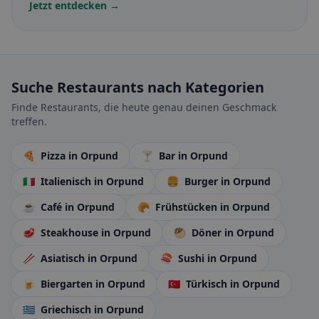
Jetzt entdecken →
Suche Restaurants nach Kategorien
Finde Restaurants, die heute genau deinen Geschmack
treffen.
🍕
Pizza
in Orpund
🍸
Bar
in Orpund
🇮🇹
Italienisch
in Orpund
🍔
Burger
in Orpund
☕
Café
in Orpund
🥐
Frühstücken
in Orpund
🥩
Steakhouse
in Orpund
🥙
Döner
in Orpund
🥢
Asiatisch
in Orpund
🍣
Sushi
in Orpund
🍺
Biergarten
in Orpund
🇹🇷
Türkisch
in Orpund
🇬🇷
Griechisch
in Orpund