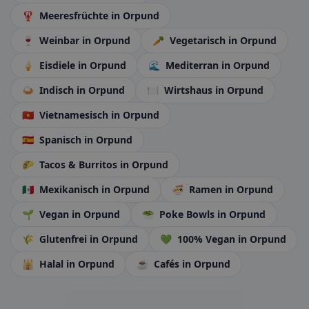
🦞
Meeresfrüchte
in Orpund
🍷
Weinbar
in Orpund
🥕
Vegetarisch
in Orpund
🍦
Eisdiele
in Orpund
🌊
Mediterran
in Orpund
🍛
Indisch
in Orpund
🍽️
Wirtshaus
in Orpund
🇻🇳
Vietnamesisch
in Orpund
🇪🇸
Spanisch
in Orpund
🌮
Tacos & Burritos
in Orpund
🇲🇽
Mexikanisch
in Orpund
🍜
Ramen
in Orpund
🌱
Vegan
in Orpund
🥗
Poke Bowls
in Orpund
🌾
Glutenfrei
in Orpund
💚
100% Vegan
in Orpund
🕌
Halal
in Orpund
☕
Cafés
in Orpund