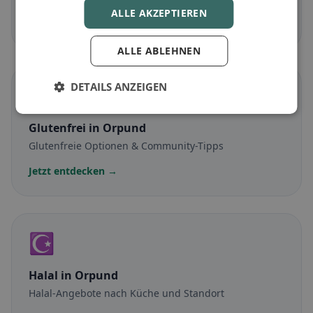
ALLE AKZEPTIEREN
Jetzt entdecken →
ALLE ABLEHNEN
DETAILS ANZEIGEN
🌾
Glutenfrei
in Orpund
Glutenfreie Optionen & Community-Tipps
Jetzt entdecken →
☪️
Halal
in Orpund
Halal-Angebote nach Küche und Standort