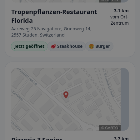
Tropenpflanzen-Restaurant
3.1 km
vom Ort-
Florida
Zentrum
Aareweg 25 Navigation:, Grienweg 14,
2557 Studen, Switzerland
Jetzt geöffnet
🥩 Steakhouse
🍔 Burger
Pizzeria 3 Sapins
3.7 km