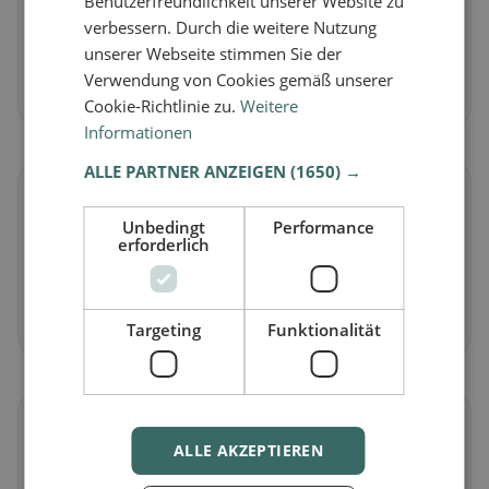
Benutzerfreundlichkeit unserer Website zu
Vegetarisch
in Mettersdorf am Saßbach
verbessern. Durch die weitere Nutzung
Fleischlose Gerichte & vegetarische Klassiker
unserer Webseite stimmen Sie der
Verwendung von Cookies gemäß unserer
Jetzt entdecken →
Cookie-Richtlinie zu.
Weitere
Informationen
ALLE PARTNER ANZEIGEN
(1650) →
🌾
Unbedingt
Performance
erforderlich
Glutenfrei
in Mettersdorf am Saßbach
Glutenfreie Optionen & Community-Tipps
Jetzt entdecken →
Targeting
Funktionalität
☪️
ALLE AKZEPTIEREN
Halal
in Mettersdorf am Saßbach