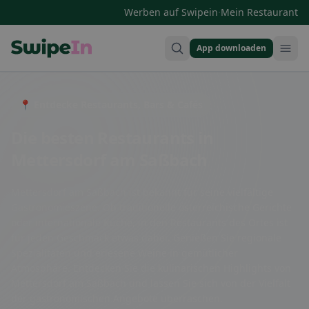
·
Werben auf Swipein
Mein Restaurant
App downloaden
Swipein Homepage
📍 Entdecke Restaurants, Bars & Cafés
Die besten Restaurants in
Mettersdorf am Saßbach
Mettersdorf am Saßbach ist bekannt für seine vielfältige
Gastronomieszene. Ob traditionelle österreichische Gerichte
oder internationale Küche, in den Restaurants des Ortes ist
für jeden Geschmack etwas dabei. Genießen Sie regionale
Spezialitäten und erlesene Weine in gemütlicher
Atmosphäre. Entdecken Sie die kulinarischen Highlights von
Mettersdorf am Saßbach und lassen Sie sich von der Vielfalt
der gastronomischen Angebote überraschen.