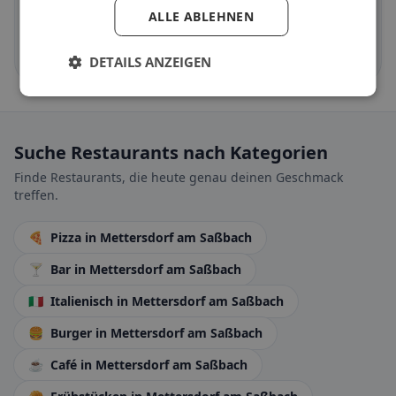
ALLE ABLEHNEN
Halal-Angebote nach Küche und Standort
Jetzt entdecken →
DETAILS ANZEIGEN
Suche Restaurants nach Kategorien
Finde Restaurants, die heute genau deinen Geschmack
treffen.
🍕
Pizza
in Mettersdorf am Saßbach
🍸
Bar
in Mettersdorf am Saßbach
🇮🇹
Italienisch
in Mettersdorf am Saßbach
🍔
Burger
in Mettersdorf am Saßbach
☕
Café
in Mettersdorf am Saßbach