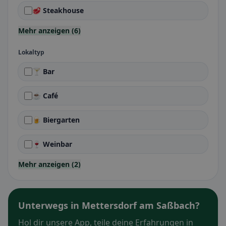
🥩 Steakhouse
Mehr anzeigen (6)
Lokaltyp
🍸 Bar
☕ Café
🍺 Biergarten
🍷 Weinbar
Mehr anzeigen (2)
Unterwegs in Mettersdorf am Saßbach?
Hol dir unsere App, teile deine Erfahrungen in