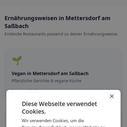
Ernährungsweisen in Mettersdorf am
Saßbach
Entdecke Restaurants passend zu deiner Ernährungsweise.
🌱
Vegan
in Mettersdorf am Saßbach
Pflanzliche Gerichte & vegane Küche
Jetzt entdecken →
×
Diese Webseite verwendet
Cookies.
🥕
Wir verwenden Cookies, um die