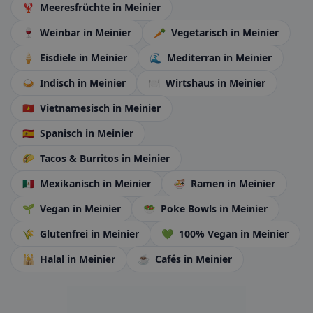
🦞
Meeresfrüchte
in Meinier
🍷
Weinbar
in Meinier
🥕
Vegetarisch
in Meinier
🍦
Eisdiele
in Meinier
🌊
Mediterran
in Meinier
🍛
Indisch
in Meinier
🍽️
Wirtshaus
in Meinier
🇻🇳
Vietnamesisch
in Meinier
🇪🇸
Spanisch
in Meinier
🌮
Tacos & Burritos
in Meinier
🇲🇽
Mexikanisch
in Meinier
🍜
Ramen
in Meinier
🌱
Vegan
in Meinier
🥗
Poke Bowls
in Meinier
🌾
Glutenfrei
in Meinier
💚
100% Vegan
in Meinier
🕌
Halal
in Meinier
☕
Cafés
in Meinier