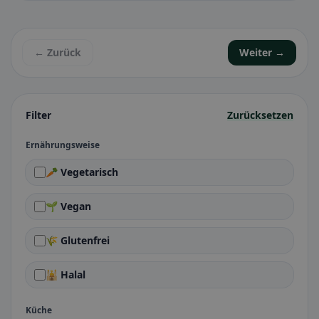
← Zurück
Weiter →
Filter
Zurücksetzen
Ernährungsweise
🥕 Vegetarisch
🌱 Vegan
🌾 Glutenfrei
🕌 Halal
Küche