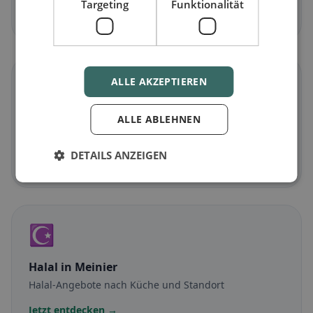
Targeting
Funktionalität
Jetzt entdecken →
🌾
ALLE AKZEPTIEREN
Glutenfrei
in Meinier
ALLE ABLEHNEN
Glutenfreie Optionen & Community-Tipps
DETAILS ANZEIGEN
Jetzt entdecken →
☪️
Halal
in Meinier
Halal-Angebote nach Küche und Standort
Jetzt entdecken →