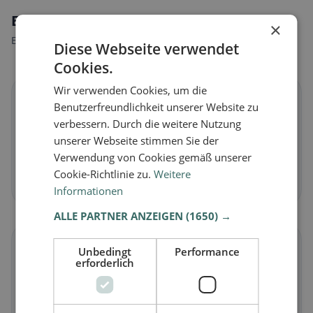
Ernährungsweisen in Meinier
×
Entdecke Restaurants passend zu deiner Ernährungsweise.
Diese Webseite verwendet
Cookies.
Wir verwenden Cookies, um die
🌱
Benutzerfreundlichkeit unserer Website zu
verbessern. Durch die weitere Nutzung
Vegan
in Meinier
unserer Webseite stimmen Sie der
Pflanzliche Gerichte & vegane Küche
Verwendung von Cookies gemäß unserer
Cookie-Richtlinie zu.
Weitere
Jetzt entdecken →
Informationen
ALLE PARTNER ANZEIGEN
(1650) →
🥕
Unbedingt
Performance
erforderlich
Vegetarisch
in Meinier
Fleischlose Gerichte & vegetarische Klassiker