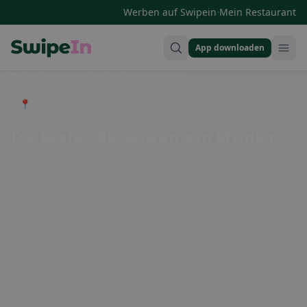
·
Werben auf Swipein
Mein Restaurant
App downloaden
Swipein Homepage
📍 Entdecke Restaurants, Bars & Cafés
Die besten Restaurants in Meinier
In Meinier gibt es eine vielfältige Auswahl an Restaurants,
die für jeden Geschmack etwas bieten. Von gemütlichen
Cafés über traditionelle Schweizer Küche bis hin zu
internationalen Spezialitäten ist hier alles zu finden.
Genießen Sie lokale Spezialitäten wie Fondue oder Raclette in
einem rustikalen Ambiente oder probieren Sie exotische
Gerichte aus aller Welt. Egal ob Frühstück, Mittagessen oder
Abendessen - in Meinier findet jeder das passende
Restaurant für sich.