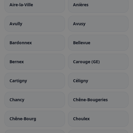
Aire-la-Ville
Anières
Avully
Avusy
Bardonnex
Bellevue
Bernex
Carouge (GE)
Cartigny
Céligny
Chancy
Chêne-Bougeries
Chêne-Bourg
Choulex