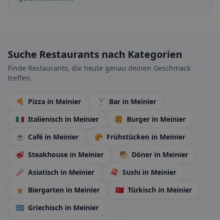
Suche Restaurants nach Kategorien
Finde Restaurants, die heute genau deinen Geschmack
treffen.
🍕
Pizza
in Meinier
🍸
Bar
in Meinier
🇮🇹
Italienisch
in Meinier
🍔
Burger
in Meinier
☕
Café
in Meinier
🥐
Frühstücken
in Meinier
🥩
Steakhouse
in Meinier
🥙
Döner
in Meinier
🥢
Asiatisch
in Meinier
🍣
Sushi
in Meinier
🍺
Biergarten
in Meinier
🇹🇷
Türkisch
in Meinier
🇬🇷
Griechisch
in Meinier