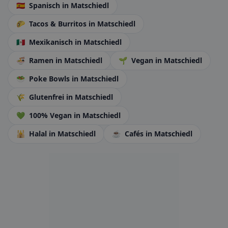
🇪🇸
Spanisch
in Matschiedl
🌮
Tacos & Burritos
in Matschiedl
🇲🇽
Mexikanisch
in Matschiedl
🍜
Ramen
in Matschiedl
🌱
Vegan
in Matschiedl
🥗
Poke Bowls
in Matschiedl
🌾
Glutenfrei
in Matschiedl
💚
100% Vegan
in Matschiedl
🕌
Halal
in Matschiedl
☕
Cafés
in Matschiedl