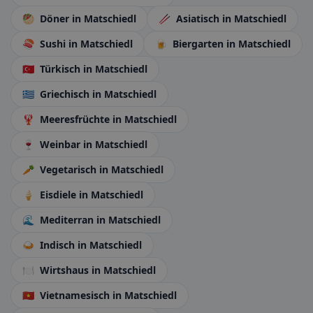
🥙
Döner
in Matschiedl
🥢
Asiatisch
in Matschiedl
🍣
Sushi
in Matschiedl
🍺
Biergarten
in Matschiedl
🇹🇷
Türkisch
in Matschiedl
🇬🇷
Griechisch
in Matschiedl
🦞
Meeresfrüchte
in Matschiedl
🍷
Weinbar
in Matschiedl
🥕
Vegetarisch
in Matschiedl
🍦
Eisdiele
in Matschiedl
🌊
Mediterran
in Matschiedl
🍛
Indisch
in Matschiedl
🍽️
Wirtshaus
in Matschiedl
🇻🇳
Vietnamesisch
in Matschiedl