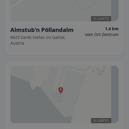
Almstub'n Pöllandalm
1.4 km
vom Ort-Zentrum
9623 Sankt Stefan im Gailtal,
Austria