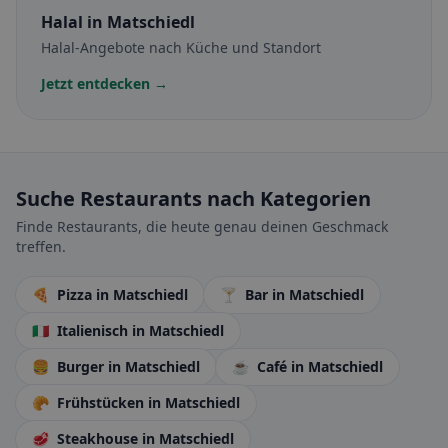
Halal
in Matschiedl
Halal-Angebote nach Küche und Standort
Jetzt entdecken →
Suche Restaurants nach Kategorien
Finde Restaurants, die heute genau deinen Geschmack
treffen.
🍕
Pizza
in Matschiedl
🍸
Bar
in Matschiedl
🇮🇹
Italienisch
in Matschiedl
🍔
Burger
in Matschiedl
☕
Café
in Matschiedl
🥐
Frühstücken
in Matschiedl
🥩
Steakhouse
in Matschiedl