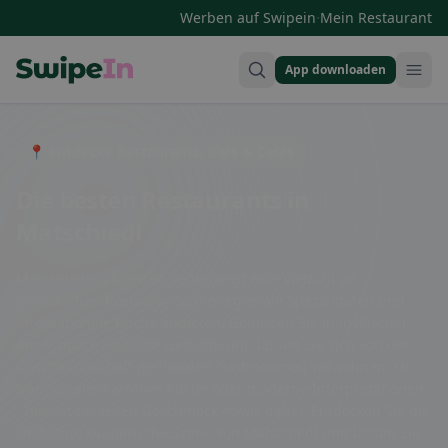
·
Werben auf Swipein
Mein Restaurant
App downloaden
Swipein Homepage
📍 Entdecke Restaurants, Bars & Cafés
Die besten Restaurants in
Matschiedl
Matschiedl in Kärnten beherbergt eine Vielzahl an
gemütlichen Restaurants, die regionale Spezialitäten und
internationale Küche anbieten. Genießen Sie in idyllischer
Atmosphäre köstliche Gerichte und lassen Sie sich von der
Gastfreundschaft der lokalen Gastronomen verwöhnen. Ob
traditionelle Kärntner Küche oder moderne Interpretationen
- hier ist für jeden Geschmack etwas dabei. Entdecken Sie die
vielfältige kulinarische Szene von Matschiedl und lassen Sie