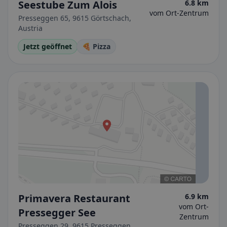
Seestube Zum Alois
6.8 km
vom Ort-Zentrum
Presseggen 65, 9615 Görtschach,
Austria
Jetzt geöffnet
🍕 Pizza
Primavera Restaurant
6.9 km
vom Ort-
Pressegger See
Zentrum
Presseggen 29, 9615 Presseggen,