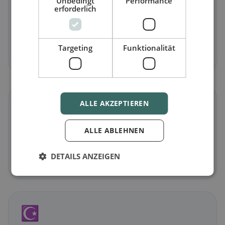
🥕
Unbedingt
Performance
erforderlich
Vegetarisch
in Matschiedl
Fleischlose Gerichte & vegetarische Klassiker
Targeting
Funktionalität
Jetzt entdecken →
🌾
ALLE AKZEPTIEREN
Glutenfrei
in Matschiedl
ALLE ABLEHNEN
Glutenfreie Optionen & Community-Tipps
DETAILS ANZEIGEN
Jetzt entdecken →
☪️