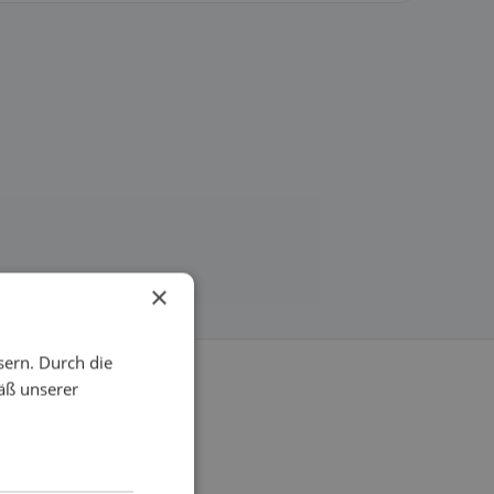
×
sern. Durch die
äß unserer