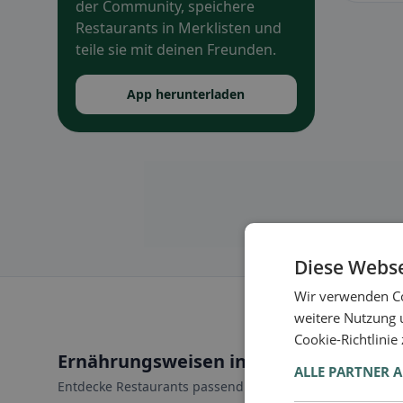
der Community, speichere
Restaurants in Merklisten und
teile sie mit deinen Freunden.
App herunterladen
Diese Webse
Wir verwenden Co
weitere Nutzung 
Cookie-Richtlinie
Ernährungsweisen in Martigny
ALLE PARTNER 
Entdecke Restaurants passend zu deiner Ernährungswei