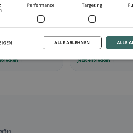
t
Performance
Targeting
Fu
h
🌾
arisch
in Martigny
Glutenfrei
in Martigny
EIGEN
ALLE ABLEHNEN
ALLE A
lose Gerichte &
Glutenfreie Optionen &
ische Klassiker
Community-Tipps
entdecken →
Jetzt entdecken →
effen.