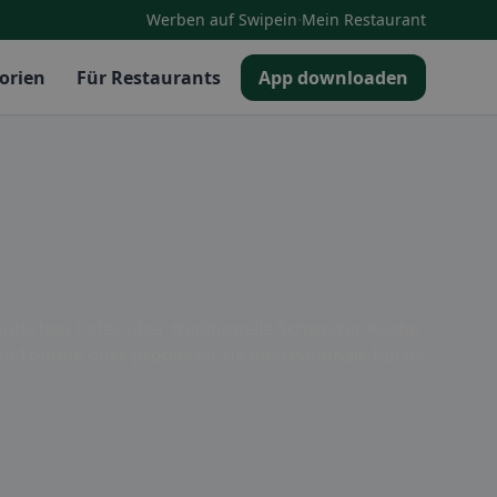
·
Werben auf Swipein
Mein Restaurant
orien
Für Restaurants
App downloaden
ütlichen Cafés über traditionelle Schweizer Küche
e und Fondue oder probieren Sie internationale Küche