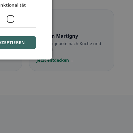
nktionalität
☪️
Halal
in Martigny
KZEPTIEREN
Halal-Angebote nach Küche und
Standort
Jetzt entdecken →