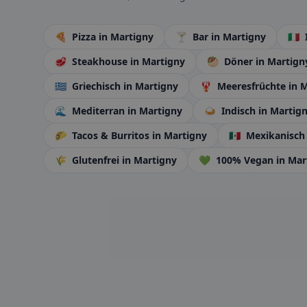
🍕
Pizza
in Martigny
🍸
Bar
in Martigny
🇮🇹
🥩
Steakhouse
in Martigny
🥙
Döner
in Martign
🇬🇷
Griechisch
in Martigny
🦞
Meeresfrüchte
in 
🌊
Mediterran
in Martigny
🍛
Indisch
in Martig
🌮
Tacos & Burritos
in Martigny
🇲🇽
Mexikanisc
🌾
Glutenfrei
in Martigny
💚
100% Vegan
in Mar