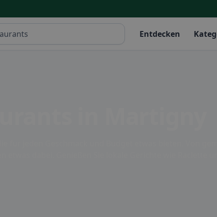
Entdecken
Kateg
urants in Martigny
, die für jeden Geschmack und Budget etwas bieten. Von gem
jeden etwas dabei. Genießen Sie lokale Gerichte wie Raclett