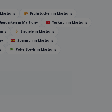
 Martigny
🥐
Frühstücken
in Martigny
iergarten
in Martigny
🇹🇷
Türkisch
in Martigny
igny
🍦
Eisdiele
in Martigny
ny
🇪🇸
Spanisch
in Martigny
y
🥗
Poke Bowls
in Martigny