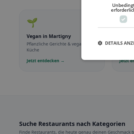
Unbeding
erforderlic
🌱
🥕
Vegan
in Martigny
Veget
DETAILS ANZ
Pflanzliche Gerichte & vegane
Fleisch
Küche
vegetar
Jetzt entdecken →
Jetzt 
Suche Restaurants nach Kategorien
Finde Restaurants, die heute genau deinen Geschmack tr