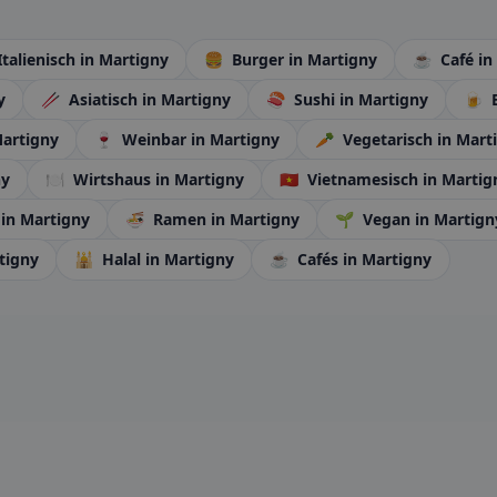
Italienisch
in Martigny
🍔
Burger
in Martigny
☕
Café
in
y
🥢
Asiatisch
in Martigny
🍣
Sushi
in Martigny
🍺
B
Martigny
🍷
Weinbar
in Martigny
🥕
Vegetarisch
in Mart
ny
🍽️
Wirtshaus
in Martigny
🇻🇳
Vietnamesisch
in Martig
h
in Martigny
🍜
Ramen
in Martigny
🌱
Vegan
in Martign
tigny
🕌
Halal
in Martigny
☕
Cafés
in Martigny