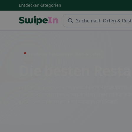
Entdecken
Kategorien
Swipein Homepage
📍 Entdecke Restaurants, Bars & Cafés
Die besten Resta
In Martigny gibt es eine Vielzahl von Restaurants
bis hin zu exotischen Spezialitäten - hier ist für 
in den verschiedenen Restaurants der Stadt.