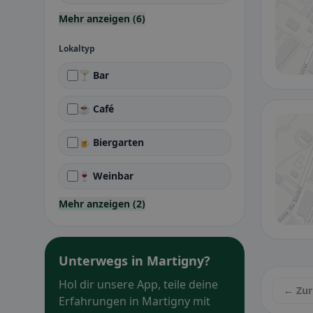
Mehr anzeigen (6)
Lokaltyp
🍸 Bar
☕ Café
🍺 Biergarten
🍷 Weinbar
Mehr anzeigen (2)
Unterwegs in Martigny?
Hol dir unsere App, teile deine
← Zur
Erfahrungen in Martigny mit